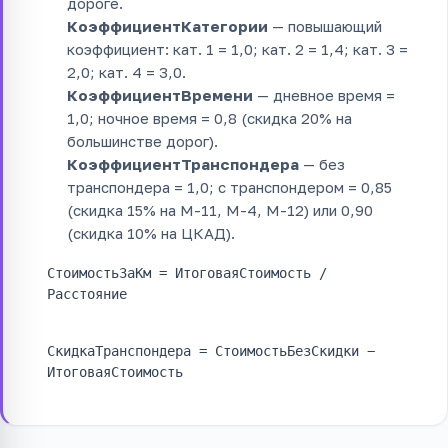
дороге.
КоэффициентКатегории
— повышающий
коэффициент: кат. 1 = 1,0; кат. 2 = 1,4; кат. 3 =
2,0; кат. 4 = 3,0.
КоэффициентВремени
— дневное время =
1,0; ночное время = 0,8 (скидка 20% на
большинстве дорог).
КоэффициентТранспондера
— без
транспондера = 1,0; с транспондером = 0,85
(скидка 15% на М-11, М-4, М-12) или 0,90
(скидка 10% на ЦКАД).
СтоимостьЗаКм = ИтоговаяСтоимость /
Расстояние
СкидкаТранспондера = СтоимостьБезСкидки −
ИтоговаяСтоимость