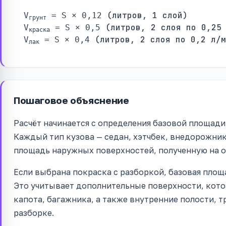
(литров, 1 слой)
V
= S × 0,12
грунт
(литров, 2 слоя по 0,25 
V
= S × 0,5
краска
(литров, 2 слоя по 0,2 л/м
V
= S × 0,4
лак
Пошаговое объяснение
Расчёт начинается с определения базовой площади 
Каждый тип кузова — седан, хэтчбек, внедорожник
площадь наружных поверхностей, полученную на о
Если выбрана покраска с разборкой, базовая площ
Это учитывает дополнительные поверхности, кото
капота, багажника, а также внутренние полости, 
разборке.