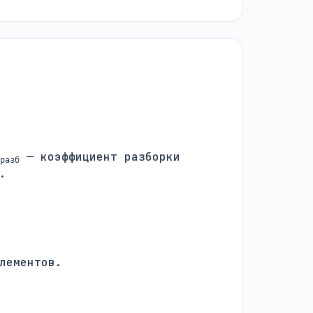
— коэффициент разборки
разб
.
лементов.