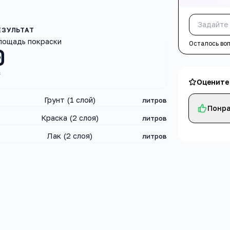
лощадь покраски
Осталось во
0
²
Оцените
Грунт (1 слой)
литров
Понра
Краска (2 слоя)
литров
Лак (2 слоя)
литров