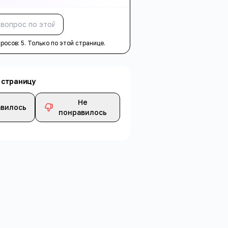
Спросить
просов:
5
. Только по этой странице.
 страницу
Не
вилось
понравилось