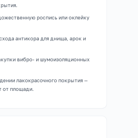
крытия.
дожественную роспись или оклейку
хода антикора для днища, арок и
акупки вибро- и шумоизоляционных
дении лакокрасочного покрытия —
т от площади.