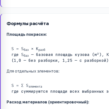
Формулы расчёта
Площадь покраски:
S = S
× K
баз
разб
где
— базовая площадь кузова (м²),
S
K
баз
(1,0 — без разборки, 1,25 — с разборкой)
Для отдельных элементов:
S = Σ S
элемента
где суммируются площади всех выбранных э
Расход материалов (ориентировочный):