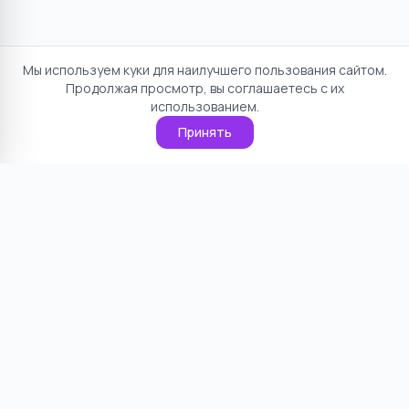
Мы используем куки для наилучшего пользования сайтом.
Продолжая просмотр, вы соглашаетесь с их
использованием.
Принять
Отказ от ответственности
Политика конфиденциальности
Пользовательское соглашение
О проекте
Cookie
Контакты
©
2026
НямНям. Все права защищены.