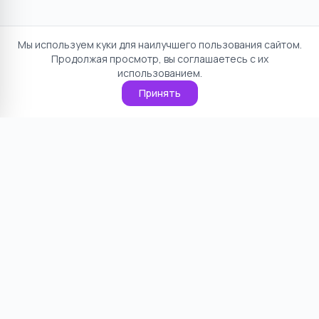
Мы используем куки для наилучшего пользования сайтом.
Продолжая просмотр, вы соглашаетесь с их
использованием.
Принять
Отказ от ответственности
Политика конфиденциальности
Пользовательское соглашение
О проекте
Cookie
Контакты
©
2026
НямНям. Все права защищены.