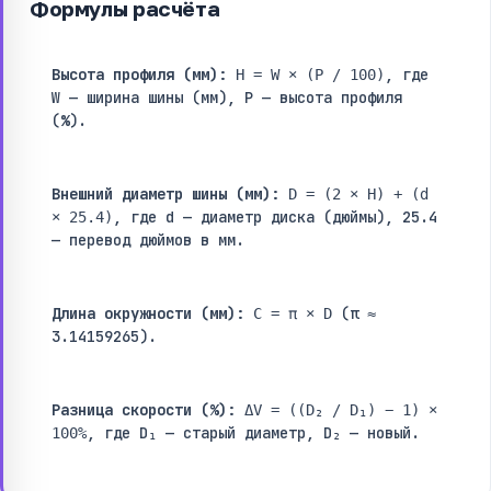
Формулы расчёта
Высота профиля (мм):
, где
H = W × (P / 100)
W — ширина шины (мм), P — высота профиля
(%).
Внешний диаметр шины (мм):
D = (2 × H) + (d
, где d — диаметр диска (дюймы), 25.4
× 25.4)
— перевод дюймов в мм.
Длина окружности (мм):
(π ≈
C = π × D
3.14159265).
Разница скорости (%):
ΔV = ((D₂ / D₁) − 1) ×
, где D₁ — старый диаметр, D₂ — новый.
100%