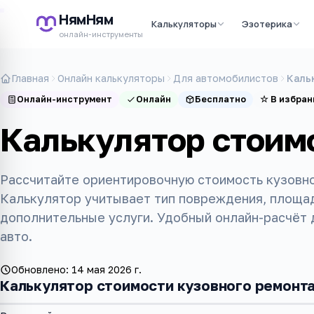
НямНям
Калькуляторы
Эзотерика
онлайн-инструменты
Главная
Онлайн калькуляторы
Для автомобилистов
Каль
Онлайн-инструмент
Онлайн
Бесплатно
☆
В избран
Калькулятор стоим
Рассчитайте ориентировочную стоимость кузовно
Калькулятор учитывает тип повреждения, площад
дополнительные услуги. Удобный онлайн-расчёт 
авто.
Обновлено:
14 мая 2026 г.
Калькулятор стоимости кузовного ремонт