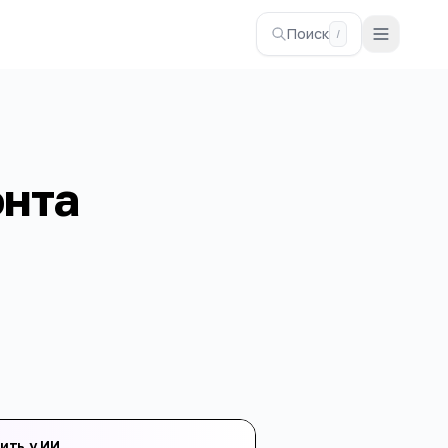
Поиск
/
онта
ить у ИИ