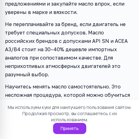
предложениями и закупайте масло впрок, если
уверены в марке и вязкости.
Не переплачивайте за бренд, если двигатель не
требует специальных допусков. Масло
российских брендов с допусками API SN и ACEA
A3/B4 стоит на 30–40% дешевле импортных
аналогов при сопоставимом качестве. Для
неприхотливых атмосферных двигателей это
разумный выбор.
Научитесь менять масло самостоятельно. Это
несложная процедура, которой можно обучиться
за одно занятие. Экономия в 12 000–18 000 рублей
Мы используем куки для наилучшего пользования сайтом.
в год (при пробеге 30 000 км и трёх заменах) —
Продолжая просмотр, вы соглашаетесь с их
использованием.
весомый аргумент в пользу самостоятельного
обслуживания.
Принять