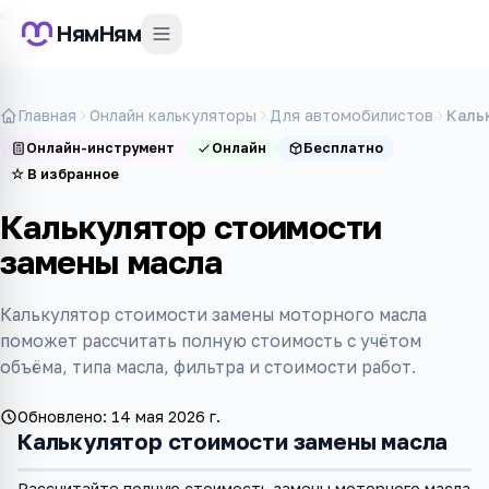
НямНям
Главная
Онлайн калькуляторы
Для автомобилистов
Каль
Онлайн-инструмент
Онлайн
Бесплатно
☆
В избранное
Калькулятор стоимости
замены масла
Калькулятор стоимости замены моторного масла
поможет рассчитать полную стоимость с учётом
объёма, типа масла, фильтра и стоимости работ.
Обновлено:
14 мая 2026 г.
Калькулятор стоимости замены масла
Рассчитайте полную стоимость замены моторного масла