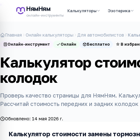
НямНям
Калькуляторы
Эзотерика
онлайн-инструменты
Главная
Онлайн калькуляторы
Для автомобилистов
Каль
Онлайн-инструмент
Онлайн
Бесплатно
☆
В избран
Калькулятор стоим
колодок
Проверь качество страницы для НямНям. Кальку
Рассчитай стоимость передних и задних колодок с
Обновлено:
14 мая 2026 г.
Калькулятор стоимости замены тормоз