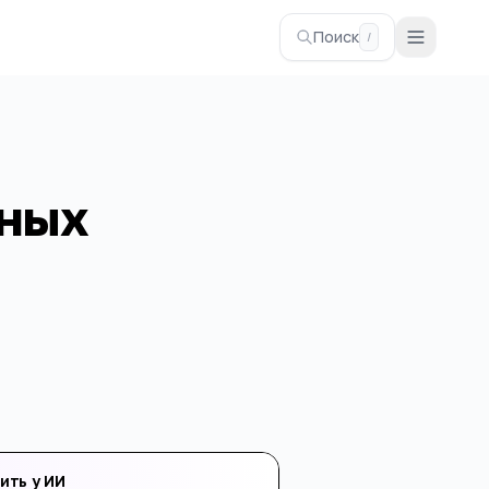
Поиск
/
зных
ить у ИИ