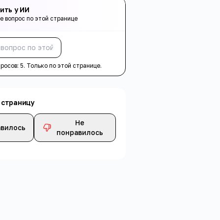
ить у ИИ
е вопрос по этой странице
Спросить
просов:
5
. Только по этой странице.
 страницу
Не
вилось
понравилось