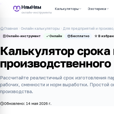
НямНям
Калькуляторы
Эзотерика
онлайн-инструменты
Главная
Онлайн калькуляторы
Для предприятий и произво
Онлайн-инструмент
Онлайн
Бесплатно
☆
В избран
Калькулятор срока
производственного
Рассчитайте реалистичный срок изготовления па
рабочих, сменности и норм выработки. Простой 
производства.
Обновлено:
14 мая 2026 г.