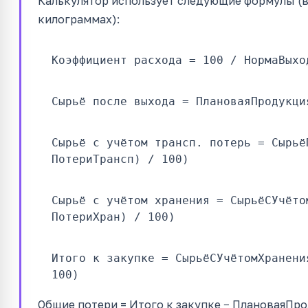
Калькулятор использует следующие формулы (в
килограммах):
Коэффициент расхода = 100 / НормаВыхо
Сырьё после выхода = ПлановаяПродукци
Сырьё с учётом трансп. потерь = Сырьё
ПотериТрансп) / 100)
Сырьё с учётом хранения = СырьёСУчёто
ПотериХран) / 100)
Итого к закупке = СырьёСУчётомХранени
100)
Общие потери = Итого к закупке − ПлановаяПро