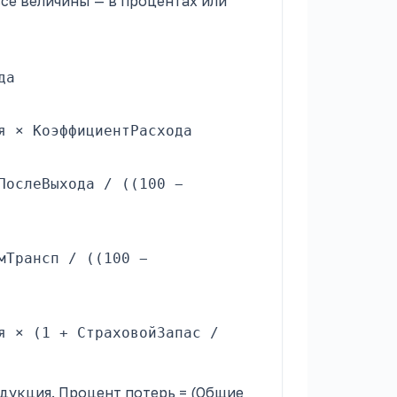
се величины — в процентах или
да
я × КоэффициентРасхода
ПослеВыхода / ((100 −
мТрансп / ((100 −
я × (1 + СтраховойЗапас /
дукция. Процент потерь = (Общие