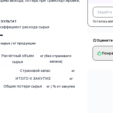
нормы выхода, потерь при транспортировке,
Осталось во
оэффициент расхода сырья
—
Оцените
 сырья / кг продукции
Понра
Расчётный объём
кг (без страхового
запаса)
сырья
Страховой запас
кг
ИТОГО К ЗАКУПКЕ
кг
Общие потери сырья
кг / % от закупки