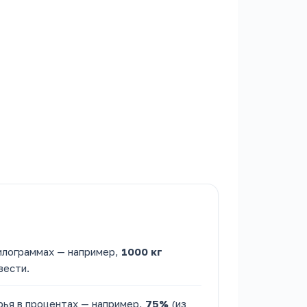
илограммах — например,
1000 кг
вести.
рья в процентах — например,
75%
(из