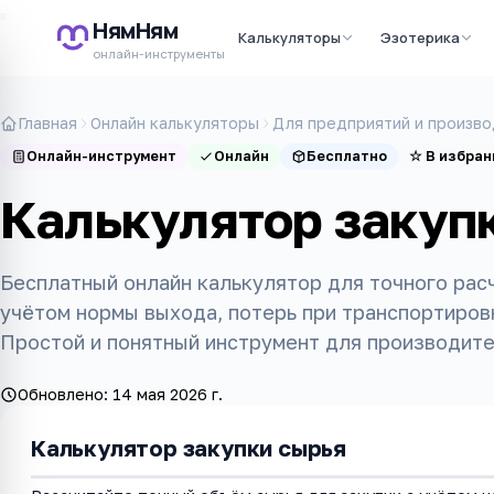
НямНям
Калькуляторы
Эзотерика
онлайн-инструменты
Главная
Онлайн калькуляторы
Для предприятий и произво
Онлайн-инструмент
Онлайн
Бесплатно
☆
В избран
Калькулятор закуп
Бесплатный онлайн калькулятор для точного рас
учётом нормы выхода, потерь при транспортировк
Простой и понятный инструмент для производите
Обновлено:
14 мая 2026 г.
Калькулятор закупки сырья