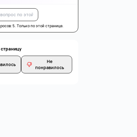
Спросить
просов:
5
. Только по этой странице.
 страницу
Не
вилось
понравилось