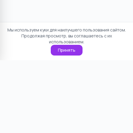
Мы используем куки для наилучшего пользования сайтом.
Продолжая просмотр, вы соглашаетесь с их
использованием.
Принять
Отказ от ответственности
Политика конфиденциальности
Пользовательское соглашение
О проекте
Cookie
Контакты
©
2026
НямНям. Все права защищены.