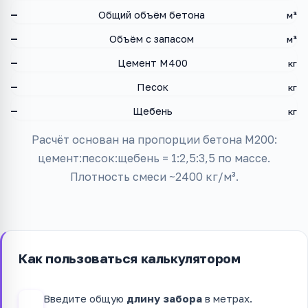
—
Общий объём бетона
м³
—
Объём с запасом
м³
—
Цемент М400
кг
—
Песок
кг
—
Щебень
кг
Расчёт основан на пропорции бетона М200:
цемент:песок:щебень = 1:2,5:3,5 по массе.
Плотность смеси ~2400 кг/м³.
Как пользоваться калькулятором
Введите общую
длину забора
в метрах.
1