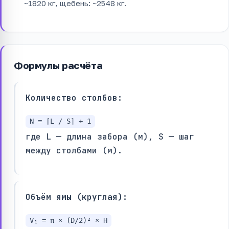
~1820 кг, щебень: ~2548 кг.
Формулы расчёта
Количество столбов:
N = ⌈L / S⌉ + 1
где L — длина забора (м), S — шаг
между столбами (м).
Объём ямы (круглая):
V₁ = π × (D/2)² × H