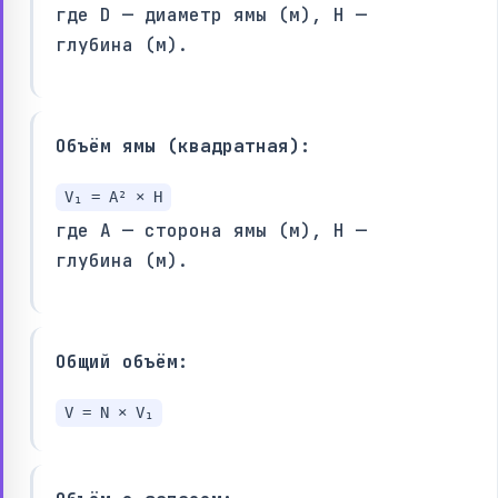
где D — диаметр ямы (м), H —
глубина (м).
Объём ямы (квадратная):
V₁ = A² × H
где A — сторона ямы (м), H —
глубина (м).
Общий объём:
V = N × V₁