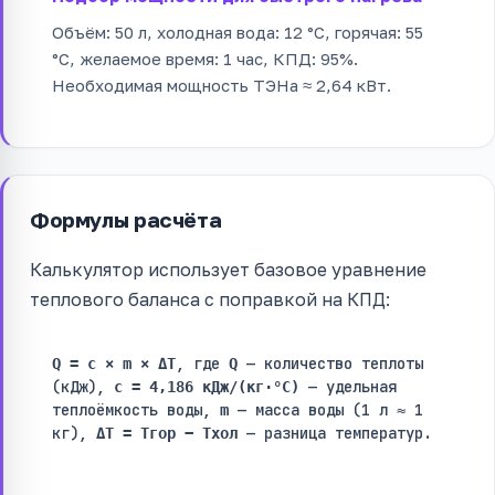
Объём: 50 л, холодная вода: 12 °C, горячая: 55
°C, желаемое время: 1 час, КПД: 95%.
Необходимая мощность ТЭНа ≈ 2,64 кВт.
Формулы расчёта
Калькулятор использует базовое уравнение
теплового баланса с поправкой на КПД:
, где
— количество теплоты
Q = c × m × ΔT
Q
(кДж),
— удельная
c = 4,186 кДж/(кг·°C)
теплоёмкость воды,
— масса воды (1 л ≈ 1
m
кг),
— разница температур.
ΔT = Tгор − Tхол