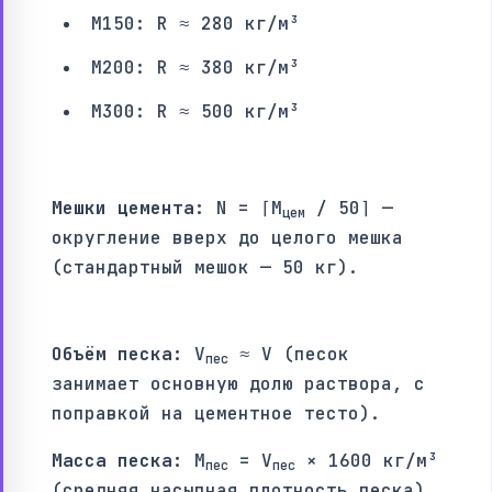
М150: R ≈ 280 кг/м³
М200: R ≈ 380 кг/м³
М300: R ≈ 500 кг/м³
Мешки цемента:
N = ⌈M
/ 50⌉ —
цем
округление вверх до целого мешка
(стандартный мешок — 50 кг).
Объём песка:
V
≈ V (песок
пес
занимает основную долю раствора, с
поправкой на цементное тесто).
Масса песка:
M
= V
× 1600 кг/м³
пес
пес
(средняя насыпная плотность песка).