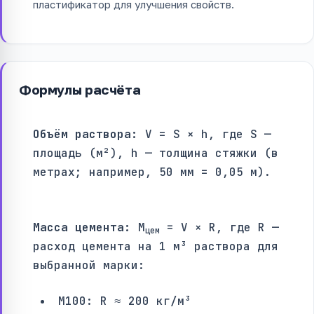
пластификатор для улучшения свойств.
Формулы расчёта
Объём раствора:
V = S × h, где S —
площадь (м²), h — толщина стяжки (в
метрах; например, 50 мм = 0,05 м).
Масса цемента:
M
= V × R, где R —
цем
расход цемента на 1 м³ раствора для
выбранной марки:
М100: R ≈ 200 кг/м³