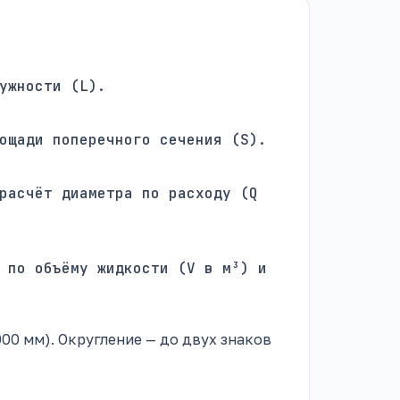
ужности (L).
ощади поперечного сечения (S).
расчёт диаметра по расходу (Q
 по объёму жидкости (V в м³) и
000 мм). Округление — до двух знаков