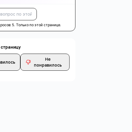
Спросить
просов:
5
. Только по этой странице.
 страницу
Не
вилось
понравилось