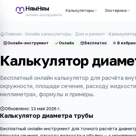
НямНям
Калькуляторы
Эзотерика
онлайн-инструменты
Главная
Онлайн калькуляторы
Дом и ремонт
Калькулято
Онлайн-инструмент
Онлайн
Бесплатно
☆
В избран
Калькулятор диаме
Бесплатный онлайн калькулятор для расчёта вну
окружности, площади сечения, расходу жидкости
миллиметрах, формулы и примеры.
Обновлено:
13 мая 2026 г.
Калькулятор диаметра трубы
Бесплатный онлайн-инструмент для точного расчёта диамет
площади сечения, расходу жидкости и объёму — с мгновенно