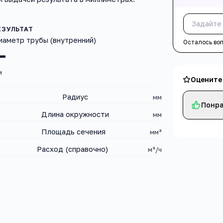
иаметр трубы (внутренний)
Осталось во
—
м
Оцените
Радиус
мм
Понра
Длина окружности
мм
Площадь сечения
мм²
Расход (справочно)
м³/ч