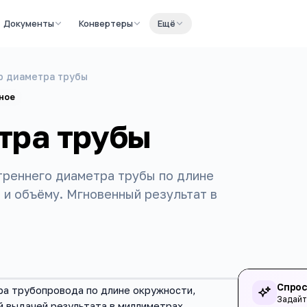
Документы
Конвертеры
Ещё
р диаметра трубы
ное
тра трубы
треннего диаметра трубы по длине
 и объёму. Мгновенный результат в
Спрос
ра трубопровода по длине окружности,
Задайт
й выдачей результата в миллиметрах.