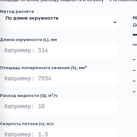
Метод расчёта
Д
Длина окружности (L), мм
м
—
Площадь поперечного сечения (S), мм²
—
—
—
Расход жидкости (Q), м³/ч
Скорость потока (v), м/с