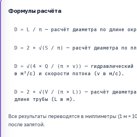
Формулы расчёта
— расчёт диаметра по длине окр
D = L / π
— расчёт диаметра по пл
D = 2 × √(S / π)
— гидравлический 
D = √(4 × Q / (π × v))
в м³/с) и скорости потока (v в м/с).
— расчёт диаметра
D = 2 × √(V / (π × L))
длине трубы (L в м).
Все результаты переводятся в миллиметры (1 м = 1
после запятой.