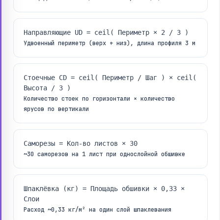
Направляющие UD = ceil( Периметр × 2 / 3 )
Удвоенный периметр (верх + низ), длина профиля 3 м
Стоечные CD = ceil( Периметр / Шаг ) × ceil(
Высота / 3 )
Количество стоек по горизонтали × количество
ярусов по вертикали
Саморезы = Кол-во листов × 30
~30 саморезов на 1 лист при однослойной обшивке
Шпаклёвка (кг) = Площадь обшивки × 0,33 ×
Слои
Расход ~0,33 кг/м² на один слой шпаклевания