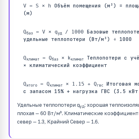
Объём помещения (м³) = площ
V = S × h
(м)
Базовые теплопот
Q
= V × q
/ 1000
баз
уд
удельные теплопотери (Вт/м³) ÷ 1000
Теплопотери с уч
Q
= Q
× k
климат
баз
климат
× климатический коэффициент
Итоговая м
Q
= Q
× 1.15 + Q
итого
климат
гвс
с запасом 15% + нагрузка ГВС (3.5 кВт
Удельные теплопотери q
: хорошая теплоизоляц
уд
плохая — 60 Вт/м³. Климатические коэффициенты:
север — 1.3, Крайний Север — 1.6.