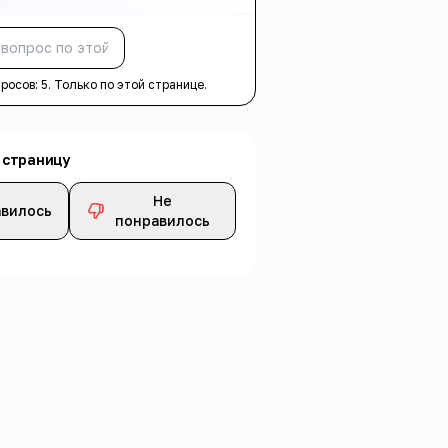
Спросить
просов:
5
. Только по этой странице.
 страницу
Не
вилось
понравилось