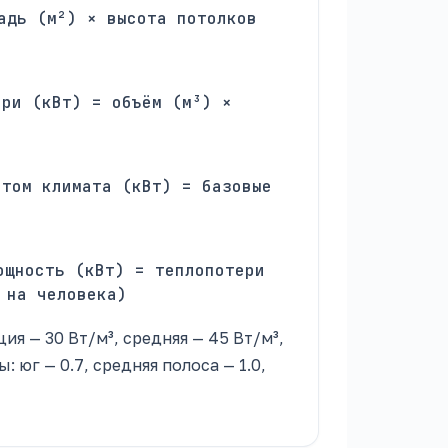
адь (м²) × высота потолков
ери (кВт) = объём (м³) ×
ётом климата (кВт) = базовые
ощность (кВт) = теплопотери
 на человека)
ия — 30 Вт/м³, средняя — 45 Вт/м³,
 юг — 0.7, средняя полоса — 1.0,