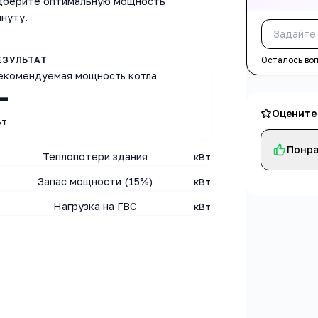
одберите оптимальную мощность
инуту.
Осталось во
екомендуемая мощность котла
—
Оцените
Вт
Понра
Теплопотери здания
кВт
Запас мощности (15%)
кВт
Нагрузка на ГВС
кВт