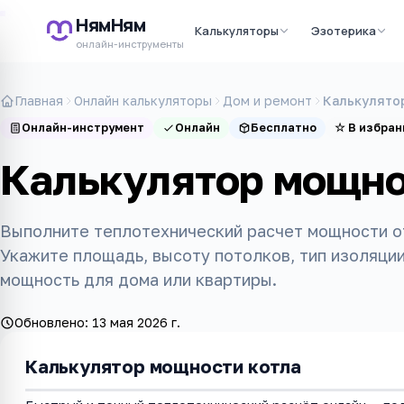
НямНям
Калькуляторы
Эзотерика
онлайн-инструменты
Главная
Онлайн калькуляторы
Дом и ремонт
Калькулято
Онлайн-инструмент
Онлайн
Бесплатно
☆
В избран
Калькулятор мощно
Выполните теплотехнический расчет мощности от
Укажите площадь, высоту потолков, тип изоляции
мощность для дома или квартиры.
Обновлено:
13 мая 2026 г.
Калькулятор мощности котла