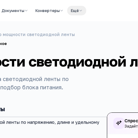
Документы
Конвертеры
Ещё
р мощности светодиодной ленты
ное
сти светодиодной 
а светодиодной ленты по
 подбор блока питания.
ты
Спрос
й ленты по напряжению, длине и удельному
Задайт