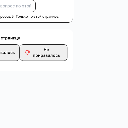
Спросить
просов:
5
. Только по этой странице.
 страницу
Не
вилось
понравилось