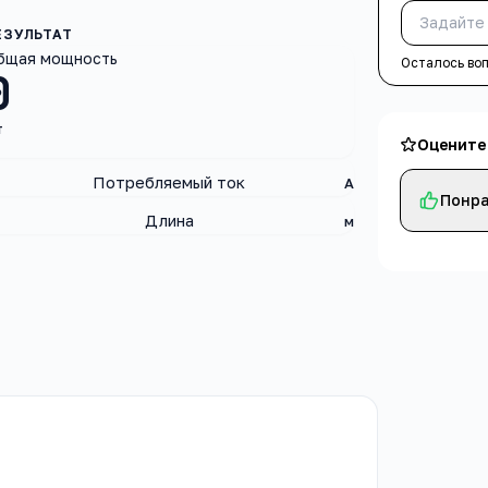
бщая мощность
Осталось во
0
т
Оцените
Потребляемый ток
А
Понра
Длина
м