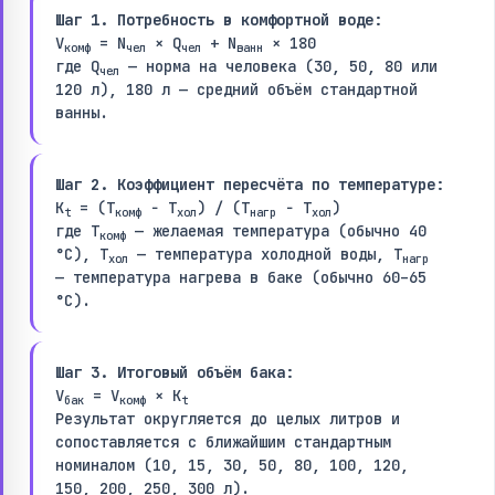
Шаг 1. Потребность в комфортной воде:
V
= N
× Q
+ N
× 180
комф
чел
чел
ванн
где Q
— норма на человека (30, 50, 80 или
чел
120 л), 180 л — средний объём стандартной
ванны.
Шаг 2. Коэффициент пересчёта по температуре:
K
= (T
− T
) / (T
− T
)
t
комф
хол
нагр
хол
где T
— желаемая температура (обычно 40
комф
°C), T
— температура холодной воды, T
хол
нагр
— температура нагрева в баке (обычно 60–65
°C).
Шаг 3. Итоговый объём бака:
V
= V
× K
бак
комф
t
Результат округляется до целых литров и
сопоставляется с ближайшим стандартным
номиналом (10, 15, 30, 50, 80, 100, 120,
150, 200, 250, 300 л).