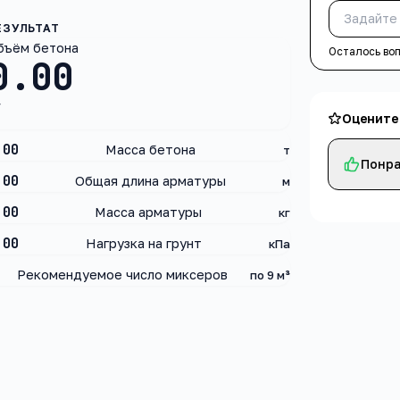
бъём бетона
Осталось во
0.00
³
Оцените
.00
Масса бетона
т
Понра
.00
Общая длина арматуры
м
.00
Масса арматуры
кг
.00
Нагрузка на грунт
кПа
Рекомендуемое число миксеров
по 9 м³