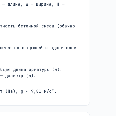
 — длина, W — ширина, H —
тность бетонной смеси (обычно
ичество стержней в одном слое
бщая длина арматуры (м).
— диаметр (м).
т (Па), g ≈ 9,81 м/с².