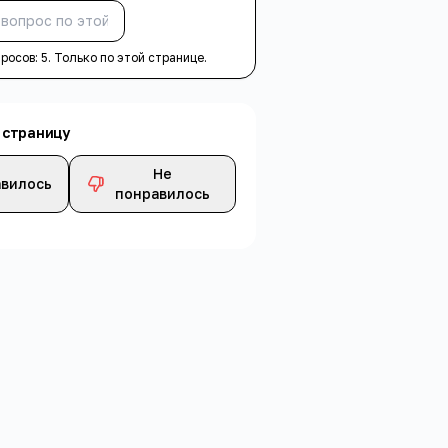
Спросить
просов:
5
. Только по этой странице.
 страницу
Не
вилось
понравилось