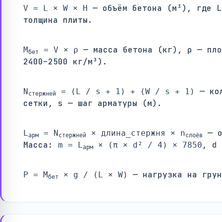
— объём бетона (м³), где L
V = L × W × H
толщина плиты.
— масса бетона (кг), ρ — пло
M
= V × ρ
бет
2400–2500 кг/м³).
— кол
N
= (L / s + 1) + (W / s + 1)
стержней
сетки, s — шаг арматуры (м).
— о
L
= N
× длина_стержня × n
арм
стержней
слоёв
Масса:
, d 
m = L
× (π × d² / 4) × 7850
арм
— нагрузка на грун
P = M
× g / (L × W)
бет