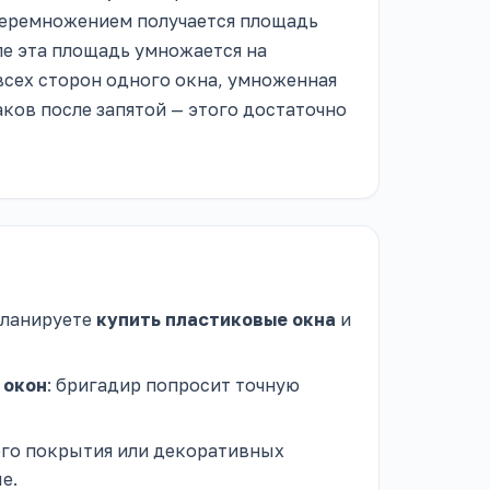
перемножением получается площадь
пе эта площадь умножается на
 всех сторон одного окна, умноженная
аков после запятой — этого достаточно
планируете
купить пластиковые окна
и
 окон
: бригадир попросит точную
его покрытия или декоративных
е.