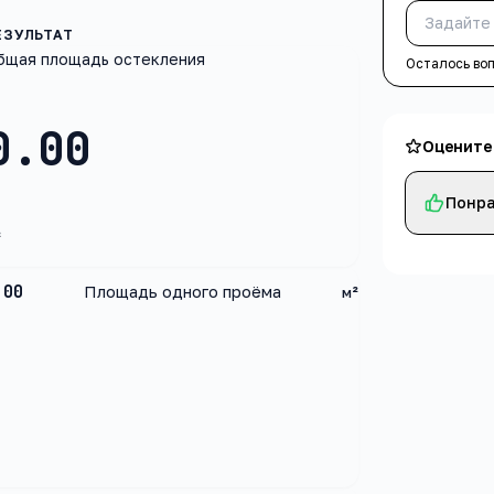
бщая площадь остекления
Осталось во
0.00
Оцените
Понра
²
.00
Площадь одного проёма
м²