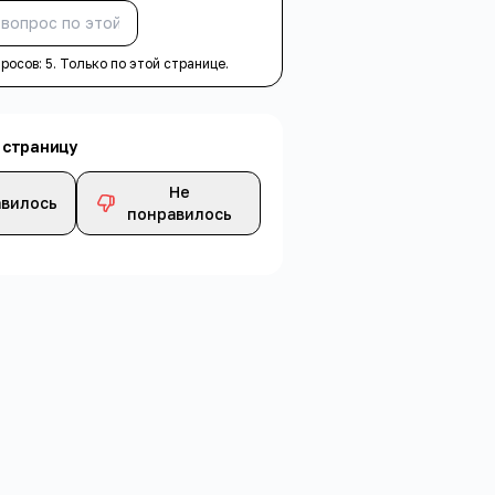
Спросить
просов:
5
. Только по этой странице.
 страницу
Не
вилось
понравилось