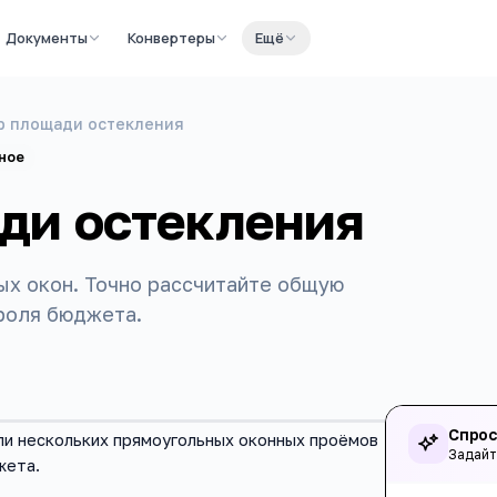
Документы
Конвертеры
Ещё
р площади остекления
ное
ди остекления
ых окон. Точно рассчитайте общую
троля бюджета.
Спрос
ли нескольких прямоугольных оконных проёмов
Задайт
жета.