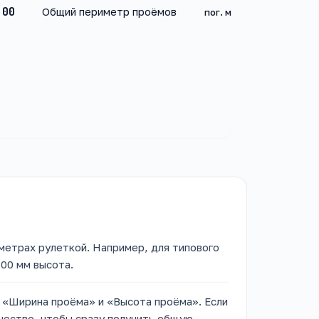
.00
Общий периметр проёмов
пог. м
метрах рулеткой. Например, для типового
400 мм высота.
 «Ширина проёма» и «Высота проёма». Если
ичество, чтобы сразу получить общую