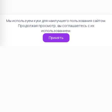
Мы используем куки для наилучшего пользования сайтом.
Продолжая просмотр, вы соглашаетесь с их
использованием.
Принять
Отказ от ответственности
Политика конфиденциальности
Пользовательское соглашение
О проекте
Cookie
Контакты
©
2026
НямНям. Все права защищены.