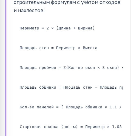
строительным формулам с учётом отходов
и нахлёстов:
Периметр = 2 × (Длина + Ширина)
Площадь стен = Периметр × Высота
Площадь проёмов = Σ(Кол-во окон × S окна) + Σ(К
Площадь обшивки = Площадь стен − Площадь проёмо
Кол-во панелей = ⌈ Площадь обшивки × 1.1 / Поле
Стартовая планка (пог.м) = Периметр × 1.03