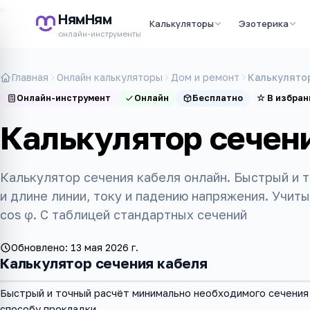
НямНям
Калькуляторы
Эзотерика
онлайн-инструменты
Главная
Онлайн калькуляторы
Дом и ремонт
Калькулято
Онлайн-инструмент
Онлайн
Бесплатно
☆
В избран
Калькулятор сечен
Калькулятор сечения кабеля онлайн. Быстрый и 
и длине линии, току и падению напряжения. Учит
cos φ. С таблицей стандартных сечений
Обновлено:
13 мая 2026 г.
Калькулятор сечения кабеля
Быстрый и точный расчёт минимально необходимого сечения 
способу прокладки.