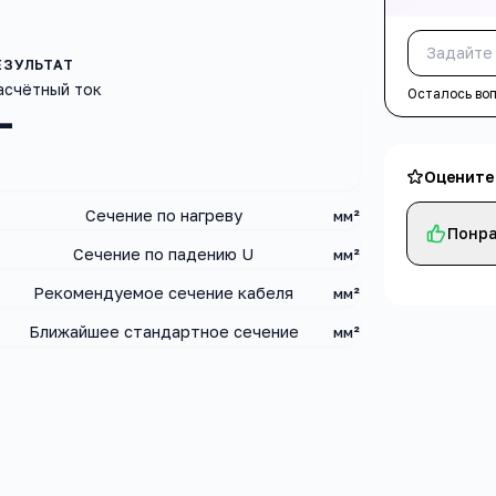
асчётный ток
Осталось во
—
Оцените
Сечение по нагреву
мм²
Понра
Сечение по падению U
мм²
Рекомендуемое сечение кабеля
мм²
Ближайшее стандартное сечение
мм²