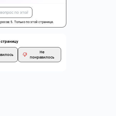
Спросить
просов:
5
. Только по этой странице.
 страницу
Не
вилось
понравилось