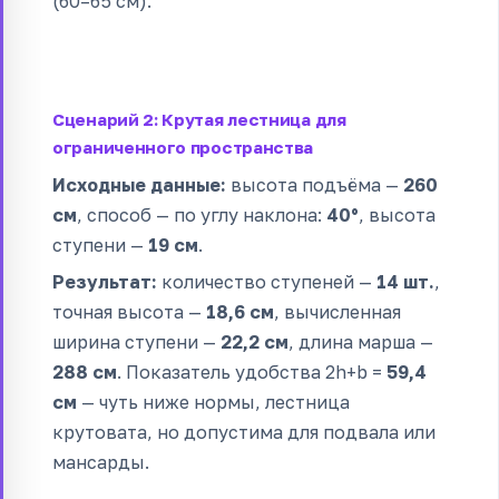
(60–65 см).
Сценарий 2: Крутая лестница для
ограниченного пространства
Исходные данные:
высота подъёма —
260
см
, способ — по углу наклона:
40°
, высота
ступени —
19 см
.
Результат:
количество ступеней —
14 шт.
,
точная высота —
18,6 см
, вычисленная
ширина ступени —
22,2 см
, длина марша —
288 см
. Показатель удобства 2h+b =
59,4
см
— чуть ниже нормы, лестница
крутовата, но допустима для подвала или
мансарды.