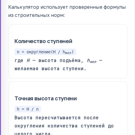
Калькулятор использует проверенные формулы
из строительных норм:
Количество ступеней
n = округление(H / h
)
жел
где
H
— высота подъёма,
h
—
жел
желаемая высота ступени.
Точная высота ступени
h = H / n
Высота пересчитывается после
округления количества ступеней до
целого числа.