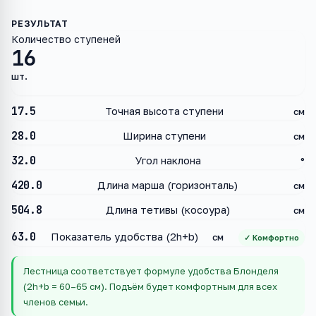
Количество ступеней
16
шт.
17.5
Точная высота ступени
см
28.0
Ширина ступени
см
32.0
Угол наклона
°
420.0
Длина марша (горизонталь)
см
504.8
Длина тетивы (косоура)
см
63.0
Показатель удобства (2h+b)
см
✓ Комфортно
Лестница соответствует формуле удобства Блонделя
(2h+b = 60–65 см). Подъём будет комфортным для всех
членов семьи.