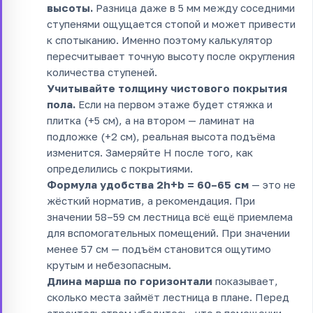
высоты.
Разница даже в 5 мм между соседними
ступенями ощущается стопой и может привести
к спотыканию. Именно поэтому калькулятор
пересчитывает точную высоту после округления
количества ступеней.
Учитывайте толщину чистового покрытия
пола.
Если на первом этаже будет стяжка и
плитка (+5 см), а на втором — ламинат на
подложке (+2 см), реальная высота подъёма
изменится. Замеряйте H после того, как
определились с покрытиями.
Формула удобства 2h+b = 60–65 см
— это не
жёсткий норматив, а рекомендация. При
значении 58–59 см лестница всё ещё приемлема
для вспомогательных помещений. При значении
менее 57 см — подъём становится ощутимо
крутым и небезопасным.
Длина марша по горизонтали
показывает,
сколько места займёт лестница в плане. Перед
строительством убедитесь, что в помещении