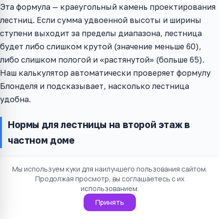
Эта формула — краеугольный камень проектирования
лестниц. Если сумма удвоенной высоты и ширины
ступени выходит за пределы диапазона, лестница
будет либо слишком крутой (значение меньше 60),
либо слишком пологой и «растянутой» (больше 65).
Наш калькулятор автоматически проверяет формулу
Блонделя и подсказывает, насколько лестница
удобна.
Нормы для лестницы на второй этаж в
частном доме
В России частное домостроение регулируется сводом
Мы используем куки для наилучшего пользования сайтом.
правил СП 55.13330.2016. Вот ключевые цифры,
Продолжая просмотр, вы соглашаетесь с их
которые нужно знать:
использованием.
Принять
Высота ступени: не более 20 см для жилых