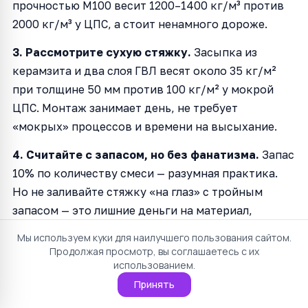
прочностью М100 весит 1200–1400 кг/м³ против
2000 кг/м³ у ЦПС, а стоит ненамного дороже.
3. Рассмотрите сухую стяжку.
Засыпка из
керамзита и два слоя ГВЛ весят около 35 кг/м²
при толщине 50 мм против 100 кг/м² у мокрой
ЦПС. Монтаж занимает день, не требует
«мокрых» процессов и времени на высыхание.
4. Считайте с запасом, но без фанатизма.
Запас
10% по количеству смеси — разумная практика.
Но не заливайте стяжку «на глаз» с тройным
запасом — это лишние деньги на материал,
доставку и подъём.
Мы используем куки для наилучшего пользования сайтом.
Продолжая просмотр, вы соглашаетесь с их
использованием.
Доставка и подъём: скрытая статья
Принять
расходов