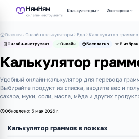
НямНям
Калькуляторы
Эзотерика
онлайн-инструменты
Главная
Онлайн калькуляторы
Еда
Калькулятор граммов
Онлайн-инструмент
Онлайн
Бесплатно
☆
В избран
Калькулятор грамм
Удобный онлайн-калькулятор для перевода грамм
Выбирайте продукт из списка, вводите вес и пол
сахара, муки, соли, масла, мёда и других продукт
Обновлено:
5 мая 2026 г.
Калькулятор граммов в ложках