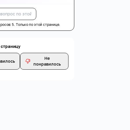
Спросить
просов:
5
. Только по этой странице.
 страницу
Не
вилось
понравилось