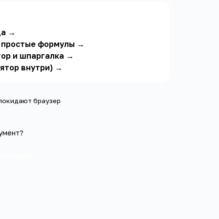
ца
→
и простые формулы
→
тор и шпаргалка
→
лятор внутри)
→
 покидают браузер
умент?
атегории