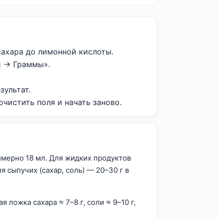
сахара до лимонной кислоты.
 → Граммы».
зультат.
чистить поля и начать заново.
мерно 18 мл. Для жидких продуктов
ля сыпучих (сахар, соль) — 20–30 г в
 ложка сахара ≈ 7–8 г, соли ≈ 9–10 г,