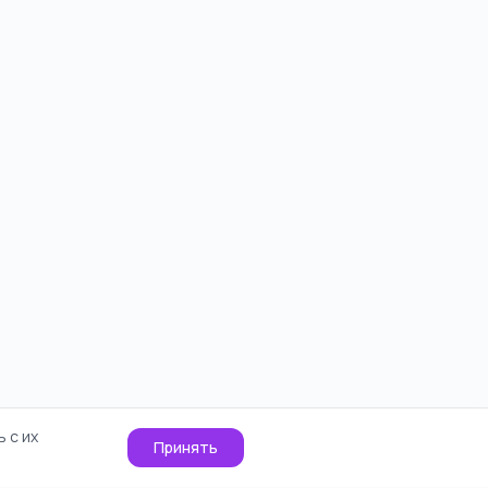
 с их
Принять