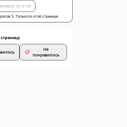
Спросить
просов:
5
. Только по этой странице.
 страницу
Не
вилось
понравилось