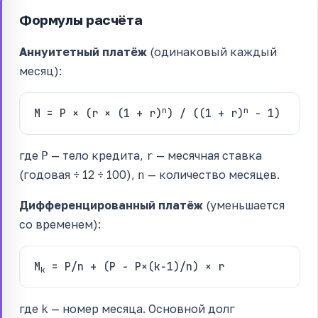
Формулы расчёта
Аннуитетный платёж
(одинаковый каждый
месяц):
n
n
M = P × (r × (1 + r)
) / ((1 + r)
− 1)
где
— тело кредита,
— месячная ставка
P
r
(годовая ÷ 12 ÷ 100),
— количество месяцев.
n
Дифференцированный платёж
(уменьшается
со временем):
M
= P/n + (P − P×(k−1)/n) × r
k
где
— номер месяца. Основной долг
k