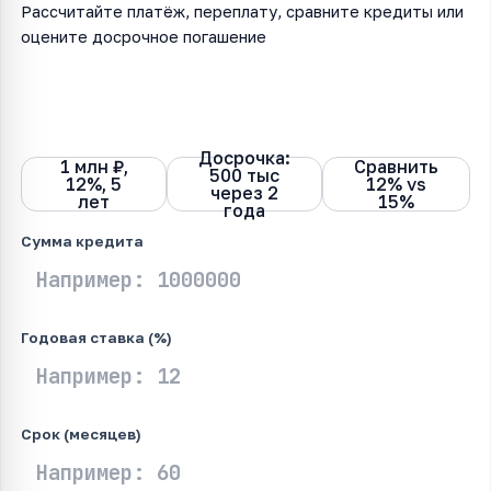
Рассчитайте платёж, переплату, сравните кредиты или
оцените досрочное погашение
Один
Досрочное
Сравнить
Ипотечный
кредит
погашение
2 кредита
сценарий
Досрочка:
1 млн ₽,
Сравнить
500 тыс
12%, 5
12% vs
через 2
лет
15%
года
Сумма кредита
Годовая ставка (%)
Срок (месяцев)