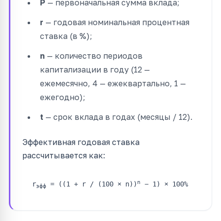
P
— первоначальная сумма вклада;
r
— годовая номинальная процентная
ставка (в %);
n
— количество периодов
капитализации в году (12 —
ежемесячно, 4 — ежеквартально, 1 —
ежегодно);
t
— срок вклада в годах (месяцы / 12).
Эффективная годовая ставка
рассчитывается как:
n
r
= ((1 + r / (100 × n))
− 1) × 100%
эфф