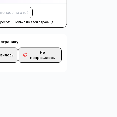
Спросить
просов:
5
. Только по этой странице.
 страницу
Не
вилось
понравилось