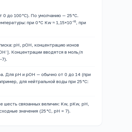
 0 до 100 °C). По умолчанию — 25 °C.
ературы: при 0 °C Kw ≈ 1,15×10⁻¹⁵, при
писка: pH, pOH, концентрацию ионов
OH⁻]. Концентрации вводятся в моль/л
-7).
. Для pH и pOH — обычно от 0 до 14 (при
пример, для нейтральной воды при 25 °C:
се шесть связанных величин: Kw, pKw, pH,
ходные значения (25 °C, pH = 7).