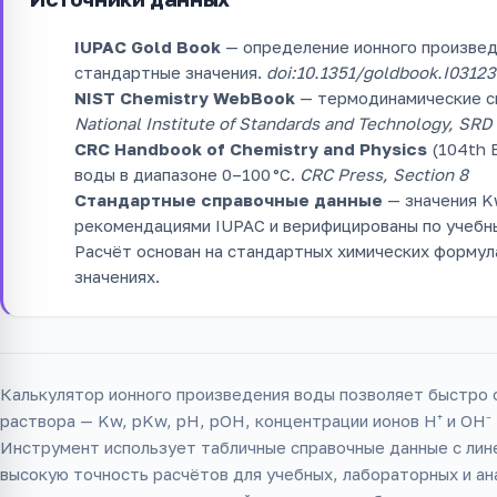
IUPAC Gold Book
— определение ионного произведен
стандартные значения.
doi:10.1351/goldbook.I03123
NIST Chemistry WebBook
— термодинамические св
National Institute of Standards and Technology, SRD
CRC Handbook of Chemistry and Physics
(104th E
воды в диапазоне 0–100 °C.
CRC Press, Section 8
Стандартные справочные данные
— значения K
рекомендациями IUPAC и верифицированы по учебн
Расчёт основан на стандартных химических формул
значениях.
Калькулятор ионного произведения воды позволяет быстро
раствора — Kw, pKw, pH, pOH, концентрации ионов H⁺ и OH⁻ 
Инструмент использует табличные справочные данные с лин
высокую точность расчётов для учебных, лабораторных и ан