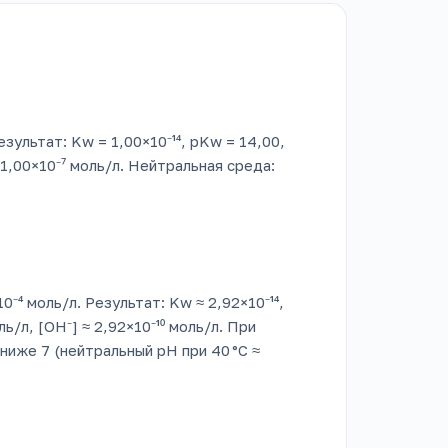
зультат: Kw = 1,00×10⁻¹⁴, pKw = 14,00,
= 1,00×10⁻⁷ моль/л. Нейтральная среда:
0⁻⁴ моль/л. Результат: Kw ≈ 2,92×10⁻¹⁴,
ль/л, [OH⁻] ≈ 2,92×10⁻¹⁰ моль/л. При
иже 7 (нейтральный pH при 40 °C ≈