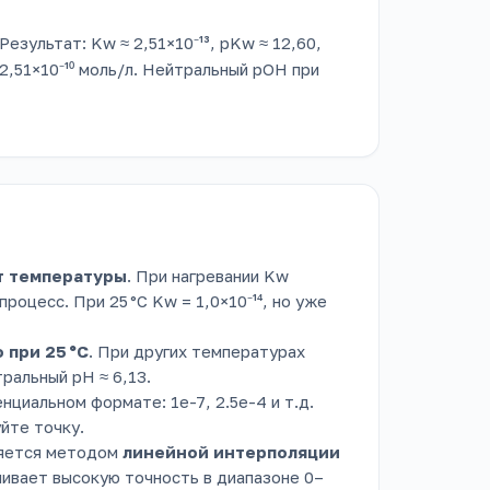
езультат: Kw ≈ 2,51×10⁻¹³, pKw ≈ 12,60,
≈ 2,51×10⁻¹⁰ моль/л. Нейтральный pOH при
т температуры
. При нагревании Kw
оцесс. При 25 °C Kw = 1,0×10⁻¹⁴, но уже
 при 25 °C
. При других температурах
ральный pH ≈ 6,13.
нциальном формате: 1e-7, 2.5e-4 и т.д.
йте точку.
няется методом
линейной интерполяции
ивает высокую точность в диапазоне 0–