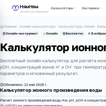
НямНям
Калькуляторы
Эзотерика
онлайн-инструменты
Главная
Онлайн калькуляторы
Калькуляторы: Химия
Каль
Онлайн-инструмент
Онлайн
Бесплатно
☆
В избран
Калькулятор ионно
Бесплатный онлайн калькулятор для расчёта ион
pOH, концентраций ионов H⁺ и OH⁻ при температур
параметров и мгновенный результат.
Обновлено:
12 мая 2026 г.
Калькулятор ионного произведения воды
Расчёт ионного произведения воды Kw, pH, pOH и концентра
(0–100 °C) по известному параметру.