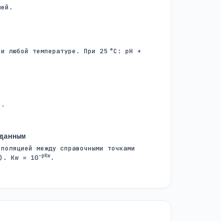
лей.
и любой температуре. При 25 °C: pH +
е.
данным
рполяцией между справочными точками
–pKw
). Kw = 10
.