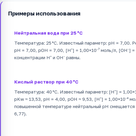
Примеры использования
Нейтральная вода при 25 °C
Температура: 25 °C. Известный параметр: pH = 7,00. Ре
pH = 7,00, pOH = 7,00, [H⁺] = 1,00×10⁻⁷ моль/л, [OH⁻] 
концентрации H⁺ и OH⁻ равны.
Кислый раствор при 40 °C
Температура: 40 °C. Известный параметр: [H⁺] = 1,00×1
pKw ≈ 13,53, pH = 4,00, pOH ≈ 9,53, [H⁺] = 1,00×10⁻⁴ мо
повышенной температуре нейтральный pH смещается н
6,77).