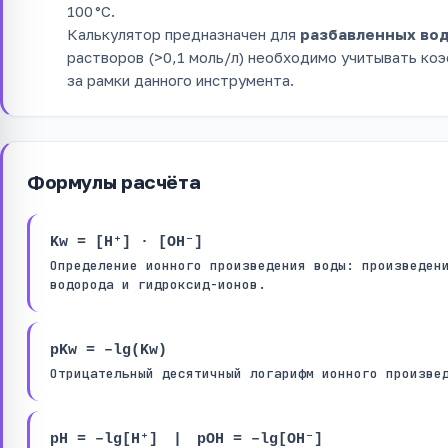
100 °C.
Калькулятор предназначен для
разбавленных во
растворов (>0,1 моль/л) необходимо учитывать ко
за рамки данного инструмента.
Формулы расчёта
Kw = [H⁺] · [OH⁻]
Определение ионного произведения воды: произведен
водорода и гидроксид-ионов.
pKw = –lg(Kw)
Отрицательный десятичный логарифм ионного произве
pH = –lg[H⁺] | pOH = –lg[OH⁻]