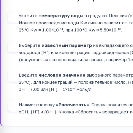
Укажите
температуру воды
в градусах Цельсия (от
1
Ионное произведение воды Kw сильно зависит от темп
25 °C Kw = 1,00×10⁻¹⁴, при 100 °C Kw ≈ 5,50×10⁻¹³.
Выберите
известный параметр
из выпадающего с
2
водорода [H⁺] или концентрацию гидроксид-ионов [
(допускается экспоненциальная запись, например 1e
Введите
числовое значение
выбранного параметра
3
25 °C), для концентраций — положительное число. На
pH = 7,00 или [H⁺] = 1×10⁻⁷ моль/л.
Нажмите кнопку
«Рассчитать»
. Справа появятся в
4
pOH, [H⁺] и [OH⁻]. Кнопка «Сбросить» возвращает ис