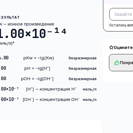
w — ионное произведение
Осталось во
1.00×10⁻¹⁴
оль/л)²
Оцените
4.00
pKw = –lg(Kw)
безразмерная
Понра
.00
pH = –lg[H⁺]
безразмерная
.00
pOH = –lg[OH⁻]
безразмерная
.00×10⁻⁷
[H⁺] — концентрация H⁺
моль/л
.00×10⁻⁷
[OH⁻] — концентрация OH⁻
моль/л