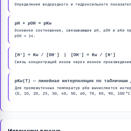
Определения водородного и гидроксильного показате
pH + pOH = pKw
Основное соотношение, связывающее pH, pOH и pKw пр
pOH = 14.
[H⁺] = Kw / [OH⁻] | [OH⁻] = Kw / [H⁺]
Связь концентраций ионов через ионное произведени
pKw(T) — линейная интерполяция по табличным 
Для промежуточных температур pKw вычисляется инте
(0, 10, 20, 25, 30, 40, 50, 60, 70, 80, 90, 100 °C
Источники данных