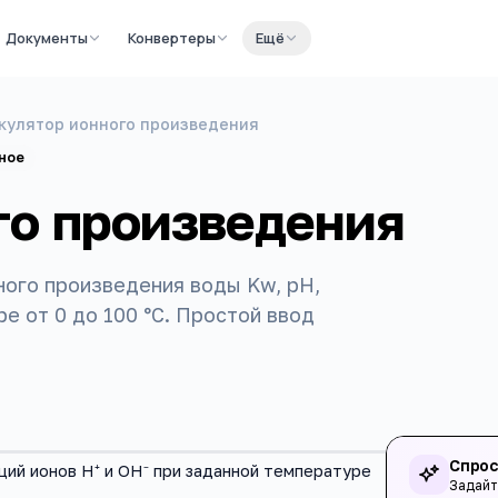
Документы
Конвертеры
Ещё
кулятор ионного произведения
ное
го произведения
ного произведения воды Kw, pH,
е от 0 до 100 °C. Простой ввод
Спрос
ций ионов H⁺ и OH⁻ при заданной температуре
Задайт