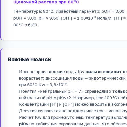
Щелочной раствор при 80 °C
Температура: 80 °C. Известный параметр: pOH = 3,00. Р
pOH = 3,00, pH ≈ 9,60, [OH⁻] = 1,00×10⁻³ моль/л, [H⁺] 
80 °C ≈ 6,30.
Важные нюансы
Ионное произведение воды Kw
сильно зависит о
возрастает: диссоциация воды — эндотермический пр
при 60 °C Kw ≈ 9,6×10⁻¹⁴.
Понятия «нейтральный pH = 7» справедливо
только
нейтральный pH = pKw/2. Например, при 100 °C нейт
Концентрации [H⁺] и [OH⁻] можно вводить в экспоне
Десятичная запятая не поддерживается — использу
Расчёт Kw для промежуточных температур выпол
pKw
по табличным справочным данным, что обеспеч