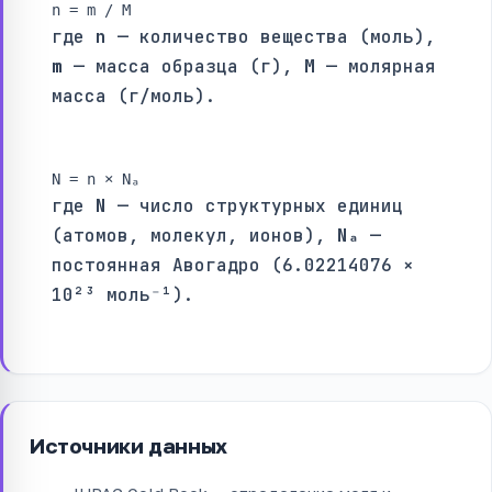
n = m / M
где
n
— количество вещества (моль),
m
— масса образца (г),
M
— молярная
масса (г/моль).
N = n × Nₐ
где
N
— число структурных единиц
(атомов, молекул, ионов),
Nₐ
—
постоянная Авогадро (6.02214076 ×
10²³ моль⁻¹).
Источники данных