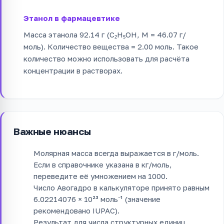
Этанол в фармацевтике
Масса этанола 92.14 г (C₂H₅OH, M = 46.07 г/
моль). Количество вещества = 2.00 моль. Такое
количество можно использовать для расчёта
концентрации в растворах.
Важные нюансы
Молярная масса всегда выражается в г/моль.
Если в справочнике указана в кг/моль,
переведите её умножением на 1000.
Число Авогадро в калькуляторе принято равным
6.02214076 × 10²³ моль⁻¹ (значение
рекомендовано IUPAC).
Результат для числа структурных единиц