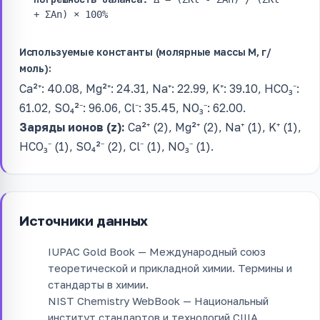
+ ΣAn) × 100%
Используемые константы (молярные массы M, г/
моль):
Ca²⁺: 40.08, Mg²⁺: 24.31, Na⁺: 22.99, K⁺: 39.10, HCO₃⁻:
61.02, SO₄²⁻: 96.06, Cl⁻: 35.45, NO₃⁻: 62.00.
Заряды ионов (z):
Ca²⁺ (2), Mg²⁺ (2), Na⁺ (1), K⁺ (1),
HCO₃⁻ (1), SO₄²⁻ (2), Cl⁻ (1), NO₃⁻ (1).
Источники данных
IUPAC Gold Book — Международный союз
теоретической и прикладной химии. Термины и
стандарты в химии.
NIST Chemistry WebBook — Национальный
институт стандартов и технологий США.