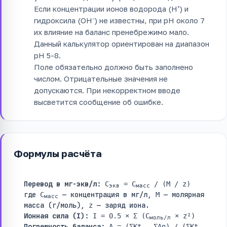
Если концентрации ионов водорода (H⁺) и
гидроксила (OH⁻) не известны, при pH около 7
их влияние на баланс пренебрежимо мало.
Данный калькулятор ориентирован на диапазон
pH 5-8.
Поле обязательно должно быть заполнено
числом. Отрицательные значения не
допускаются. При некорректном вводе
высветится сообщение об ошибке.
Формулы расчёта
Перевод в мг-экв/л:
C
= C
/ (M / z)
экв
масс
где
— концентрация в мг/л,
— молярная
C
M
масс
масса (г/моль),
— заряд иона.
z
Ионная сила (I):
I = 0.5 × Σ (C
× z²)
моль/л
Погрешность баланса:
Δ = (ΣKt - ΣAn) / (ΣKt