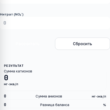
Нитрат (NO₃⁻)
Рассчитать
Сбросить
Сумма катионов
0
мг-экв/л
0
Сумма анионов
мг-экв/л
0
Разница баланса
%