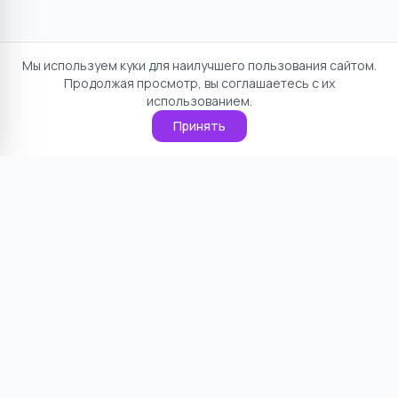
Мы используем куки для наилучшего пользования сайтом.
Продолжая просмотр, вы соглашаетесь с их
использованием.
Принять
Отказ от ответственности
Политика конфиденциальности
Пользовательское соглашение
О проекте
Cookie
Контакты
©
2026
НямНям. Все права защищены.