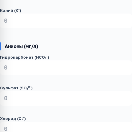
Калий (K⁺)
Анионы (мг/л)
Гидрокарбонат (HCO₃⁻)
Сульфат (SO₄²⁻)
Хлорид (Cl⁻)