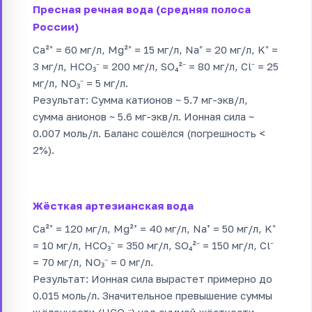
Пресная речная вода (средняя полоса
России)
Ca²⁺ = 60 мг/л, Mg²⁺ = 15 мг/л, Na⁺ = 20 мг/л, K⁺ =
3 мг/л, HCO₃⁻ = 200 мг/л, SO₄²⁻ = 80 мг/л, Cl⁻ = 25
мг/л, NO₃⁻ = 5 мг/л.
Результат: Сумма катионов ~ 5.7 мг-экв/л,
сумма анионов ~ 5.6 мг-экв/л. Ионная сила ~
0.007 моль/л. Баланс сошёлся (погрешность <
2%).
Жёсткая артезианская вода
Ca²⁺ = 120 мг/л, Mg²⁺ = 40 мг/л, Na⁺ = 50 мг/л, K⁺
= 10 мг/л, HCO₃⁻ = 350 мг/л, SO₄²⁻ = 150 мг/л, Cl⁻
= 70 мг/л, NO₃⁻ = 0 мг/л.
Результат: Ионная сила вырастет примерно до
0.015 моль/л. Значительное превышение суммы
щёлочности (HCO₃⁻) над суммой жёсткости