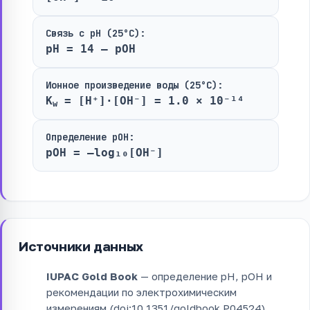
Связь с pH (25°C):
pH = 14 – pOH
Ионное произведение воды (25°C):
K
= [H⁺]·[OH⁻] = 1.0 × 10⁻¹⁴
w
Определение pOH:
pOH = –log₁₀[OH⁻]
Источники данных
IUPAC Gold Book
— определение pH, pOH и
рекомендации по электрохимическим
измерениям (doi:10.1351/goldbook.P04524).