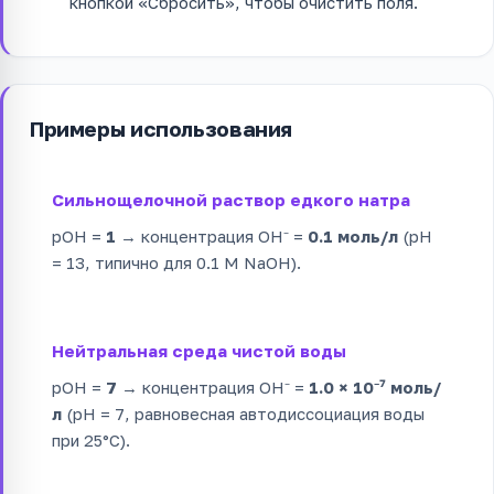
кнопкой «Сбросить», чтобы очистить поля.
Примеры использования
Сильнощелочной раствор едкого натра
pOH =
1
→ концентрация OH⁻ =
0.1 моль/л
(pH
= 13, типично для 0.1 M NaOH).
Нейтральная среда чистой воды
pOH =
7
→ концентрация OH⁻ =
1.0 × 10⁻⁷ моль/
л
(pH = 7, равновесная автодиссоциация воды
при 25°C).