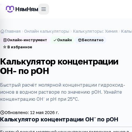
НямНям
Главная
Онлайн калькуляторы
Калькуляторы: Химия
Каль
Онлайн-инструмент
Онлайн
Бесплатно
☆
В избранное
Калькулятор концентрации
OH- по pOH
Быстрый расчёт молярной концентрации гидроксид-
ионов в водном растворе по значению pOH. Узнайте
концентрацию OH⁻ и pH при 25°C.
Обновлено:
12 мая 2026 г.
Калькулятор концентрации OH⁻ по pOH
Быстрый расчёт молярной концентрации гидроксид-ионов в