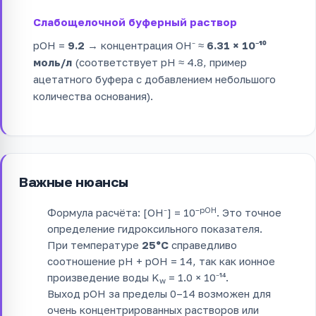
Слабощелочной буферный раствор
pOH =
9.2
→ концентрация OH⁻ ≈
6.31 × 10⁻¹⁰
моль/л
(соответствует pH ≈ 4.8, пример
ацетатного буфера с добавлением небольшого
количества основания).
Важные нюансы
–pOH
Формула расчёта: [OH⁻] = 10
. Это точное
определение гидроксильного показателя.
При температуре
25°C
справедливо
соотношение pH + pOH = 14, так как ионное
произведение воды K
= 1.0 × 10⁻¹⁴.
w
Выход pOH за пределы 0–14 возможен для
очень концентрированных растворов или