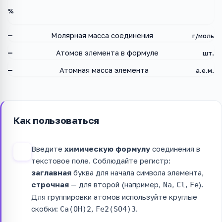
%
—
Молярная масса соединения
г/моль
—
Атомов элемента в формуле
шт.
—
Атомная масса элемента
а.е.м.
Как пользоваться
Введите
химическую формулу
соединения в
1
текстовое поле. Соблюдайте регистр:
заглавная
буква для начала символа элемента,
строчная
— для второй (например,
,
,
).
Na
Cl
Fe
Для группировки атомов используйте круглые
скобки:
,
.
Ca(OH)2
Fe2(SO4)3