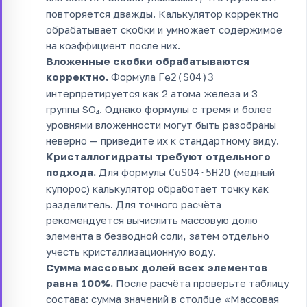
повторяется дважды. Калькулятор корректно
обрабатывает скобки и умножает содержимое
на коэффициент после них.
Вложенные скобки обрабатываются
корректно.
Формула
Fe2(SO4)3
интерпретируется как 2 атома железа и 3
группы SO₄. Однако формулы с тремя и более
уровнями вложенности могут быть разобраны
неверно — приведите их к стандартному виду.
Кристаллогидраты требуют отдельного
подхода.
Для формулы
(медный
CuSO4·5H2O
купорос) калькулятор обработает точку как
разделитель. Для точного расчёта
рекомендуется вычислить массовую долю
элемента в безводной соли, затем отдельно
учесть кристаллизационную воду.
Сумма массовых долей всех элементов
равна 100%.
После расчёта проверьте таблицу
состава: сумма значений в столбце «Массовая