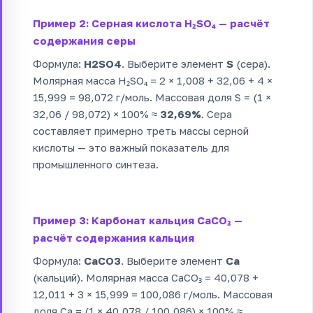
Пример 2: Серная кислота H₂SO₄ — расчёт
содержания серы
Формула:
H2SO4
. Выберите элемент
S
(сера).
Молярная масса H₂SO₄ = 2 × 1,008 + 32,06 + 4 ×
15,999 = 98,072 г/моль. Массовая доля S = (1 ×
32,06 / 98,072) × 100% ≈
32,69%
. Сера
составляет примерно треть массы серной
кислоты — это важный показатель для
промышленного синтеза.
Пример 3: Карбонат кальция CaCO₃ —
расчёт содержания кальция
Формула:
CaCO3
. Выберите элемент
Ca
(кальций). Молярная масса CaCO₃ = 40,078 +
12,011 + 3 × 15,999 = 100,086 г/моль. Массовая
доля Ca = (1 × 40,078 / 100,086) × 100% ≈