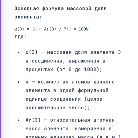
Основная формула массовой доли
элемента:
ω(Э) = (n × Ar(Э) / Mr) × 100%
где:
ω(Э)
— массовая доля элемента Э
в соединении, выраженная в
процентах (от 0 до 100%);
n
— количество атомов данного
элемента в одной формульной
единице соединения (целое
положительное число);
Ar(Э)
— относительная атомная
масса элемента, измеряемая в
атомных единицах массы (а.е.м.).