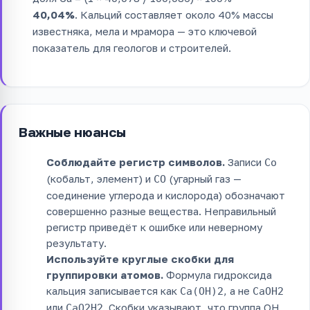
40,04%
. Кальций составляет около 40% массы
известняка, мела и мрамора — это ключевой
показатель для геологов и строителей.
Важные нюансы
Соблюдайте регистр символов.
Записи
Co
(кобальт, элемент) и
(угарный газ —
CO
соединение углерода и кислорода) обозначают
совершенно разные вещества. Неправильный
регистр приведёт к ошибке или неверному
результату.
Используйте круглые скобки для
группировки атомов.
Формула гидроксида
кальция записывается как
, а не
Ca(OH)2
CaOH2
или
. Скобки указывают, что группа OH
CaO2H2