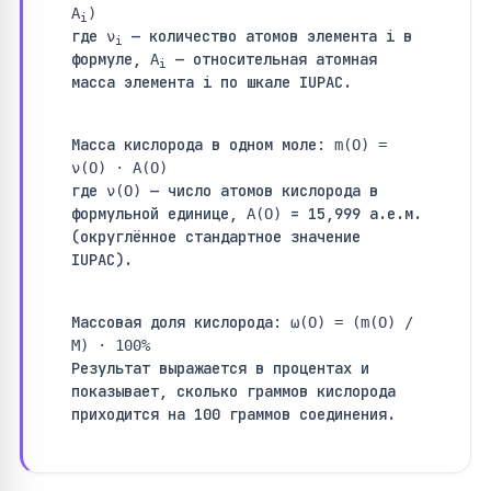
A
)
i
где
— количество атомов элемента i в
ν
i
формуле,
— относительная атомная
A
i
масса элемента i по шкале IUPAC.
Масса кислорода в одном моле:
m(O) =
ν(O) · A(O)
где
— число атомов кислорода в
ν(O)
формульной единице,
= 15,999 а.е.м.
A(O)
(округлённое стандартное значение
IUPAC).
Массовая доля кислорода:
ω(O) = (m(O) /
M) · 100%
Результат выражается в процентах и
показывает, сколько граммов кислорода
приходится на 100 граммов соединения.