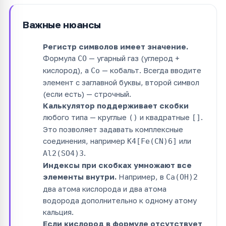
Важные нюансы
Регистр символов имеет значение.
Формула
— угарный газ (углерод +
CO
кислород), а
— кобальт. Всегда вводите
Co
элемент с заглавной буквы, второй символ
(если есть) — строчный.
Калькулятор поддерживает скобки
любого типа — круглые
и квадратные
.
()
[]
Это позволяет задавать комплексные
соединения, например
или
K4[Fe(CN)6]
.
Al2(SO4)3
Индексы при скобках умножают все
элементы внутри.
Например, в
Ca(OH)2
два атома кислорода и два атома
водорода дополнительно к одному атому
кальция.
Если кислород в формуле отсутствует