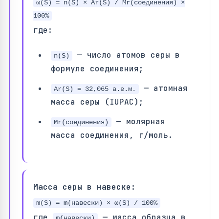
ω(S) = n(S) × Ar(S) / Mr(соединения) ×
100%
где:
— число атомов серы в
n(S)
формуле соединения;
— атомная
Ar(S) = 32,065 а.е.м.
масса серы (IUPAC);
— молярная
Mr(соединения)
масса соединения, г/моль.
Масса серы в навеске:
m(S) = m(навески) × ω(S) / 100%
где
— масса образца в
m(навески)