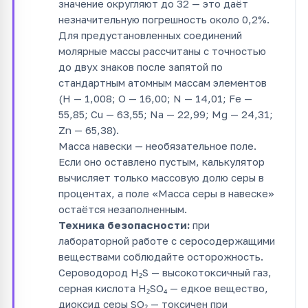
значение округляют до 32 — это даёт
незначительную погрешность около 0,2%.
Для предустановленных соединений
молярные массы рассчитаны с точностью
до двух знаков после запятой по
стандартным атомным массам элементов
(H — 1,008; O — 16,00; N — 14,01; Fe —
55,85; Cu — 63,55; Na — 22,99; Mg — 24,31;
Zn — 65,38).
Масса навески — необязательное поле.
Если оно оставлено пустым, калькулятор
вычисляет только массовую долю серы в
процентах, а поле «Масса серы в навеске»
остаётся незаполненным.
Техника безопасности:
при
лабораторной работе с серосодержащими
веществами соблюдайте осторожность.
Сероводород H₂S — высокотоксичный газ,
серная кислота H₂SO₄ — едкое вещество,
диоксид серы SO₂ — токсичен при