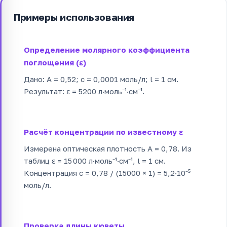
Примеры использования
Определение молярного коэффициента
поглощения (ε)
Дано: A = 0,52; c = 0,0001 моль/л; l = 1 см.
Результат: ε = 5200 л·моль⁻¹·см⁻¹.
Расчёт концентрации по известному ε
Измерена оптическая плотность A = 0,78. Из
таблиц ε = 15 000 л·моль⁻¹·см⁻¹, l = 1 см.
Концентрация c = 0,78 / (15000 × 1) = 5,2·10⁻⁵
моль/л.
Проверка длины кюветы