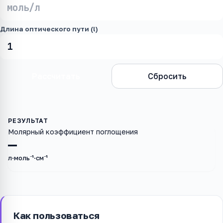
Длина оптического пути (l)
Рассчитать
Сбросить
Молярный коэффициент поглощения
—
л·моль⁻¹·см⁻¹
Как пользоваться