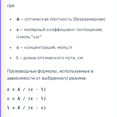
где:
A
— оптическая плотность (безразмерная)
ε
— молярный коэффициент поглощения,
л·моль⁻¹·см⁻¹
c
— концентрация, моль/л
l
— длина оптического пути, см
Производные формулы, используемые в
зависимости от выбранного режима:
ε = A / (c · l)
c = A / (ε · l)
l = A / (ε · c)