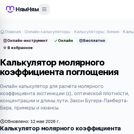
НямНям
Главная
Онлайн калькуляторы
Калькуляторы: Химия
Каль
Онлайн-инструмент
Онлайн
Бесплатно
☆
В избранное
Калькулятор молярного
коэффициента поглощения
Онлайн калькулятор для расчёта молярного
коэффициента экстинкции (ε), оптической плотности,
концентрации и длины пути. Закон Бугера-Ламберта-
Бера, примеры и нюансы.
Обновлено:
12 мая 2026 г.
Калькулятор молярного коэффициента