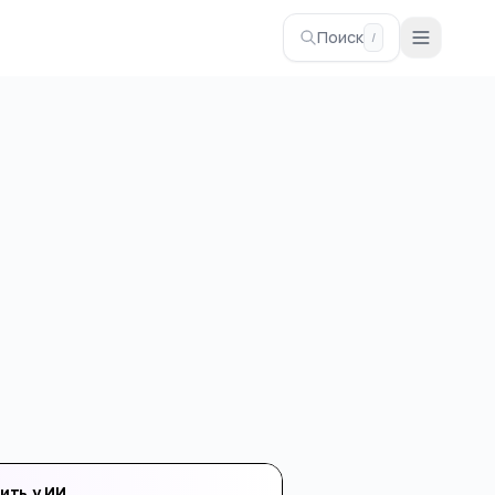
Поиск
/
ить у ИИ