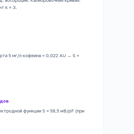
т k = 3.
рта 5 мг/л кофеина = 0,022 AU → S =
идов
ектродной функции S = 58,5 мВ/pF (при