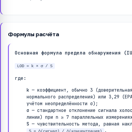
Формулы расчёта
Основная формула предела обнаружения (I
LOD = k × σ / S
где:
k
— коэффициент, обычно 3 (доверительная
нормального распределения) или 3,29 (EP
учётом неопределённости σ);
σ
— стандартное отклонение сигнала холос
линии) при n ≥ 7 параллельных измерения
S
— чувствительность метода, равная накл
.
S = Δ(сигнал) / Δ(концентрация)