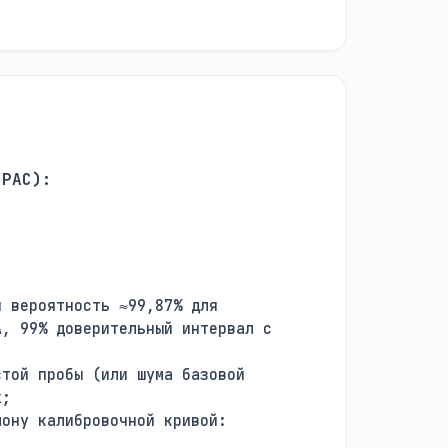
UPAC):
 вероятность ≈99,87% для
A, 99% доверительный интервал с
той пробы (или шума базовой
х;
ону калибровочной кривой: