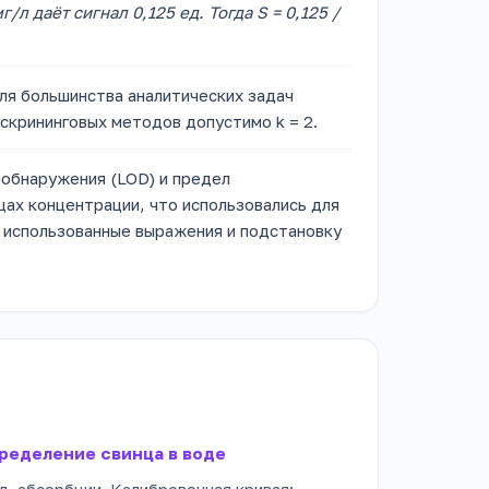
л даёт сигнал 0,125 ед. Тогда S = 0,125 /
ля большинства аналитических задач
я скрининговых методов допустимо k = 2.
обнаружения (LOD) и предел
цах концентрации, что использовались для
е использованные выражения и подстановку
ределение свинца в воде
д. абсорбции. Калибровочная кривая: