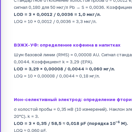
сигнал 0,180 для 50 мкг/л Pb → S = 0,0036. Коэффициен
LOD = 3 × 0,0012 / 0,0036 = 1,0 мкг/л.
LOQ = 10 × 0,0012 / 0,0036 = 3,3 мкг/л.
ВЭЖХ-УФ: определение кофеина в напитках
Шум базовой линии (RMS) = 0,00008 AU. Сигнал станда
0,0044. Коэффициент k = 3,29 (EPA).
LOD = 3,29 × 0,00008 / 0,0044 ≈ 0,060 мг/л.
LOQ = 10 × 0,00008 / 0,0044 ≈ 0,18 мг/л.
Ион-селективный электрод: определение фтор
σ холостой пробы = 0,35 мВ (10 измерений). Наклон эл
20°C). k = 3.
−6
LOD = 3 × 0,35 / 58,5 ≈ 0,018 pF (порядка 10
М).
LOQ ≈ 0,060 pF.