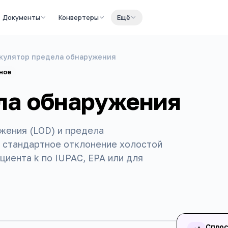
Документы
Конвертеры
Ещё
кулятор предела обнаружения
ное
ла обнаружения
жения (LOD) и предела
т стандартное отклонение холостой
иента k по IUPAC, EPA или для
Спрос