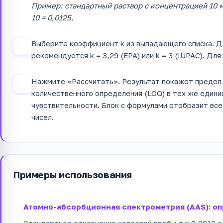
Пример: стандартный раствор с концентрацией 10 мг/
10 = 0,0125.
Выберите коэффициент k из выпадающего списка. Д
3
рекомендуется k = 3,29 (EPA) или k = 3 (IUPAC). Дл
Нажмите «Рассчитать». Результат покажет предел 
4
количественного определения (LOQ) в тех же едини
чувствительности. Блок с формулами отобразит вс
чисел.
Примеры использования
Атомно-абсорбционная спектрометрия (AAS): оп
Стандартное отклонение холостой пробы σ = 0,0012 е