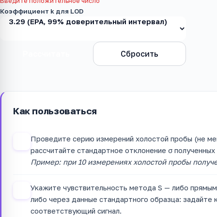
Введите положительное число
Коэффициент k для LOD
Рассчитать
Сбросить
Как пользоваться
Проведите серию измерений холостой пробы (не ме
1
рассчитайте стандартное отклонение σ полученных з
Пример: при 10 измерениях холостой пробы получен
Укажите чувствительность метода S — либо прямым 
2
либо через данные стандартного образца: задайте 
соответствующий сигнал.