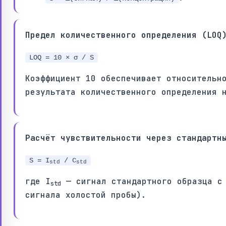
Предел количественного определения (LOQ
LOQ = 10 × σ / S
Коэффициент 10 обеспечивает относительн
результата количественного определения 
Расчёт чувствительности через стандартн
S = I
/ C
std
std
где I
— сигнал стандартного образца с 
std
сигнала холостой пробы).