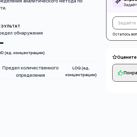
ределения аналитического метода по
Задайт
ти.
редел обнаружения
Осталось во
—
OD (ед. концентрации)
Оцените
Предел количественного
LOQ (ед.
Понра
концентрации)
определения