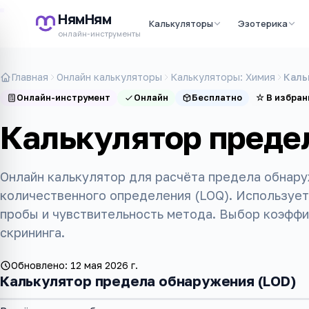
НямНям
Калькуляторы
Эзотерика
онлайн-инструменты
Главная
Онлайн калькуляторы
Калькуляторы: Химия
Каль
Онлайн-инструмент
Онлайн
Бесплатно
☆
В избран
Калькулятор преде
Онлайн калькулятор для расчёта предела обнару
количественного определения (LOQ). Используе
пробы и чувствительность метода. Выбор коэффиц
скрининга.
Обновлено:
12 мая 2026 г.
Калькулятор предела обнаружения (LOD)