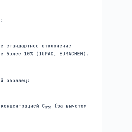
):
ое стандартное отклонение
не более 10% (IUPAC, EURACHEM).
ый образец:
концентрацией C
(за вычетом
std