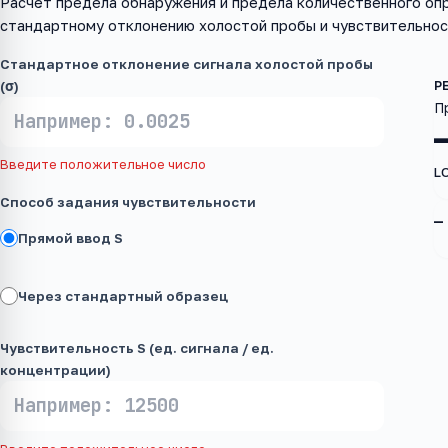
Расчёт предела обнаружения и предела количественного оп
стандартному отклонению холостой пробы и чувствительнос
Стандартное отклонение сигнала холостой пробы
(σ)
П
Введите положительное число
L
Способ задания чувствительности
—
Прямой ввод S
Через стандартный образец
Чувствительность S (ед. сигнала / ед.
концентрации)