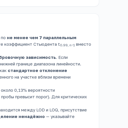
 по
не менее чем 7 параллельным
йте коэффициент Стьюдента t
вместо
0.99, n−1
бровочную зависимость
. Если
нижней границе диапазона линейности.
 как
стандартное отклонение
енного на участке вблизи времени
 около 0,13% вероятности
 пробы превысит порог). Для критических
 находится между LOD и LOQ, присутствие
деление ненадёжно
— указывайте