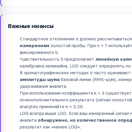
Важные нюансы
Стандартное отклонение σ должно рассчитываться
измерениям
холостой пробы. При n < 7 использу
фиксированного k.
Чувствительность S предполагает
линейную кали
калибровка нелинейна, LOD следует определять по 
В хроматографических методах σ часто оценивают
амплитуды шума
базовой линии (RMS-шум), измер
удерживания аналита.
При использовании коэффициента k = 3 существует
ложноположительного результата (сигнал холостой
analytes применяйте k = 3,29.
LOQ всегда выше LOD. Если ваш измеренный сигнал
аналита
обнаружено, но количественное опре
результат как «менее LOQ».