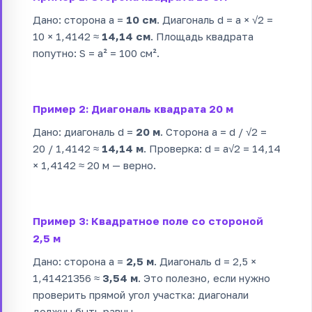
Дано: сторона a =
10 см
. Диагональ d = a × √2 =
10 × 1,4142 ≈
14,14 см
. Площадь квадрата
попутно: S = a² = 100 см².
Пример 2: Диагональ квадрата 20 м
Дано: диагональ d =
20 м
. Сторона a = d / √2 =
20 / 1,4142 ≈
14,14 м
. Проверка: d = a√2 = 14,14
× 1,4142 ≈ 20 м — верно.
Пример 3: Квадратное поле со стороной
2,5 м
Дано: сторона a =
2,5 м
. Диагональ d = 2,5 ×
1,41421356 ≈
3,54 м
. Это полезно, если нужно
проверить прямой угол участка: диагонали
должны быть равны.