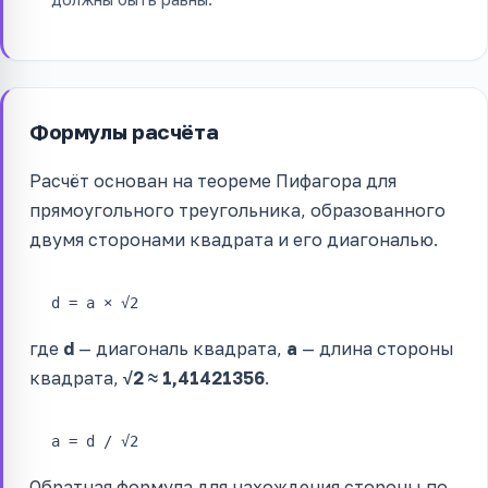
Формулы расчёта
Расчёт основан на теореме Пифагора для
прямоугольного треугольника, образованного
двумя сторонами квадрата и его диагональю.
d = a × √2
где
d
— диагональ квадрата,
a
— длина стороны
квадрата,
√2 ≈ 1,41421356
.
a = d / √2
Обратная формула для нахождения стороны по