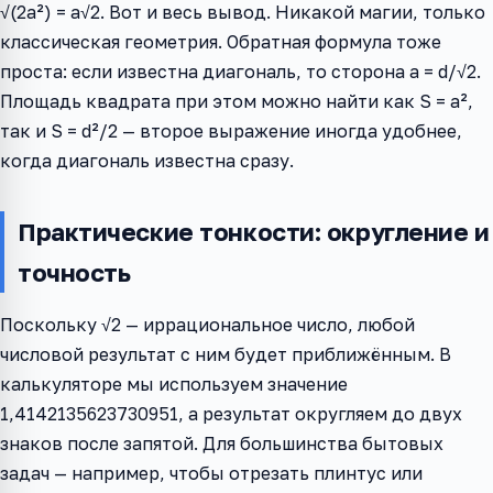
√(2a²) = a√2. Вот и весь вывод. Никакой магии, только
классическая геометрия. Обратная формула тоже
проста: если известна диагональ, то сторона a = d/√2.
Площадь квадрата при этом можно найти как S = a²,
так и S = d²/2 — второе выражение иногда удобнее,
когда диагональ известна сразу.
Практические тонкости: округление и
точность
Поскольку √2 — иррациональное число, любой
числовой результат с ним будет приближённым. В
калькуляторе мы используем значение
1,4142135623730951, а результат округляем до двух
знаков после запятой. Для большинства бытовых
задач — например, чтобы отрезать плинтус или