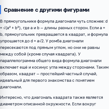
Сравнение с другими фигурами
В прямоугольнике формула диагонали чуть сложнее: d
= √(a² + b²), где a и b — длины разных сторон. Если a =
b, прямоугольник превращается в квадрат, и формула
упрощается до d = a√2. У ромба диагонали
пересекаются под прямым углом, но они не равны
между собой (кроме случая квадрата). У
параллелограмма общего вида формула диагонали
включает ещё и косинус угла между сторонами. Таким
образом, квадрат — простейший частный случай,
идеальный для первого знакомства с понятием
диагонали.
Интересно, что диагональ квадрата также является
диаметром описанной окружности. Если вокруг