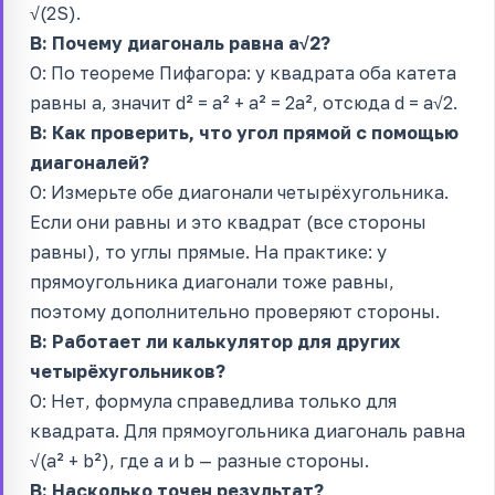
√(2S).
В: Почему диагональ равна a√2?
О: По теореме Пифагора: у квадрата оба катета
равны a, значит d² = a² + a² = 2a², отсюда d = a√2.
В: Как проверить, что угол прямой с помощью
диагоналей?
О: Измерьте обе диагонали четырёхугольника.
Если они равны и это квадрат (все стороны
равны), то углы прямые. На практике: у
прямоугольника диагонали тоже равны,
поэтому дополнительно проверяют стороны.
В: Работает ли калькулятор для других
четырёхугольников?
О: Нет, формула справедлива только для
квадрата. Для прямоугольника диагональ равна
√(a² + b²), где a и b — разные стороны.
В: Насколько точен результат?