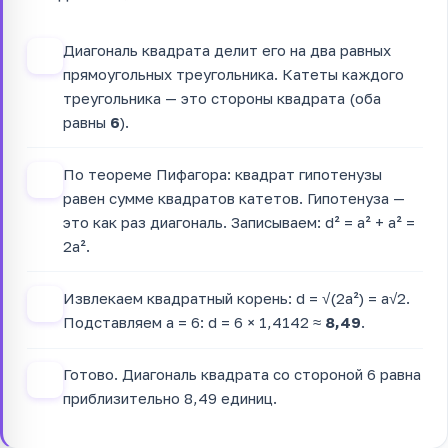
Диагональ квадрата делит его на два равных
1
прямоугольных треугольника. Катеты каждого
треугольника — это стороны квадрата (оба
равны
6
).
По теореме Пифагора: квадрат гипотенузы
2
равен сумме квадратов катетов. Гипотенуза —
это как раз диагональ. Записываем: d² = a² + a² =
2a².
Извлекаем квадратный корень: d = √(2a²) = a√2.
3
Подставляем a = 6: d = 6 × 1,4142 ≈
8,49
.
Готово. Диагональ квадрата со стороной 6 равна
4
приблизительно 8,49 единиц.