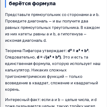
берётся формула
Представьте прямоугольник со сторонами a и b.
Проведите диагональ — и вы получите два
равных прямоугольных треугольника. В каждом
из них катеты равны a и b, а гипотенуза —
искомая диагональ d.
Теорема Пифагора утверждает:
d² = a² + b²
.
Следовательно,
d = √(a² + b²)
. Это и есть та
единственная формула, которую использует наш
калькулятор. Никаких сложных
тригонометрических функций — только
возведение в квадрат, сложение и квадратный
корень.
Интересный факт: если a и b — целые числа, и d
тоже оказывается целым, такую тройку чисел