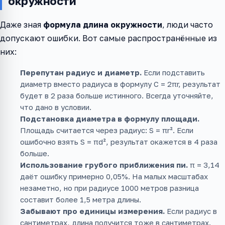
окружности
Даже зная
формула длина окружности
, люди часто
допускают ошибки. Вот самые распространённые из
них:
Перепутан радиус и диаметр.
Если подставить
диаметр вместо радиуса в формулу C = 2πr, результат
будет в 2 раза больше истинного. Всегда уточняйте,
что дано в условии.
Подстановка диаметра в формулу площади.
Площадь считается через радиус: S = πr². Если
ошибочно взять S = πd², результат окажется в 4 раза
больше.
Использование грубого приближения пи.
π = 3,14
даёт ошибку примерно 0,05%. На малых масштабах
незаметно, но при радиусе 1000 метров разница
составит более 1,5 метра длины.
Забывают про единицы измерения.
Если радиус в
сантиметрах, длина получится тоже в сантиметрах.