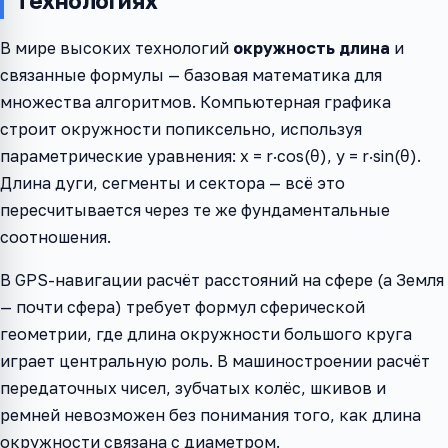
технологиях
В мире высоких технологий
окружность длина
и
связанные формулы — базовая математика для
множества алгоритмов. Компьютерная графика
строит окружности попиксельно, используя
параметрические уравнения: x = r·cos(θ), y = r·sin(θ).
Длина дуги, сегменты и сектора — всё это
пересчитывается через те же фундаментальные
соотношения.
В GPS-навигации расчёт расстояний на сфере (а Земля
— почти сфера) требует формул сферической
геометрии, где длина окружности большого круга
играет центральную роль. В машиностроении расчёт
передаточных чисел, зубчатых колёс, шкивов и
ремней невозможен без понимания того, как длина
окружности связана с диаметром.