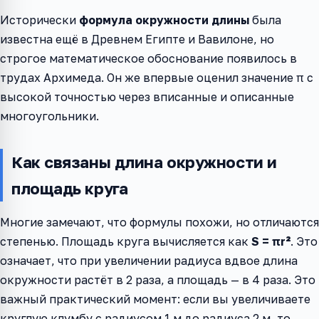
Исторически
формула окружности длины
была
известна ещё в Древнем Египте и Вавилоне, но
строгое математическое обоснование появилось в
трудах Архимеда. Он же впервые оценил значение π с
высокой точностью через вписанные и описанные
многоугольники.
Как связаны длина окружности и
площадь круга
Многие замечают, что формулы похожи, но отличаются
степенью. Площадь круга вычисляется как
S = πr²
. Это
означает, что при увеличении радиуса вдвое длина
окружности растёт в 2 раза, а площадь — в 4 раза. Это
важный практический момент: если вы увеличиваете
круглую клумбу с радиусом 1 м до радиуса 2 м, то