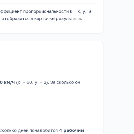
ффициент пропорциональности k = x₁·y₁, а
 отобразятся в карточке результата.
0 км/ч
(x₁ = 60, y₁ = 2). За сколько он
). Сколько дней понадобится
4 рабочим