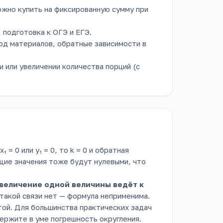
ожно купить на фиксированную сумму при
 подготовка к ОГЭ и ЕГЭ.
од материалов, обратные зависимости в
 или увеличении количества порций (с
 x₁ = 0 или y₁ = 0, то k = 0 и обратная
ие значения тоже будут нулевыми, что
величение одной величины ведёт к
и такой связи нет — формула неприменима.
той. Для большинства практических задач
ержите в уме погрешность округления.