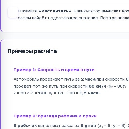
Нажмите
«Рассчитать»
. Калькулятор вычислит коэ
4
затем найдёт недостающее значение. Все три числа
Примеры расчёта
Пример 1: Скорость и время в пути
Автомобиль проезжает путь за
2 часа
при скорости
6
проедет тот же путь при скорости
80 км/ч
(x₂ = 80)?
k = 60 × 2 =
120
. y₂ = 120 ÷ 80 =
1,5 часа
.
Пример 2: Бригада рабочих и сроки
6 рабочих
выполняют заказ за
8 дней
(x₁ = 6, y₁ = 8