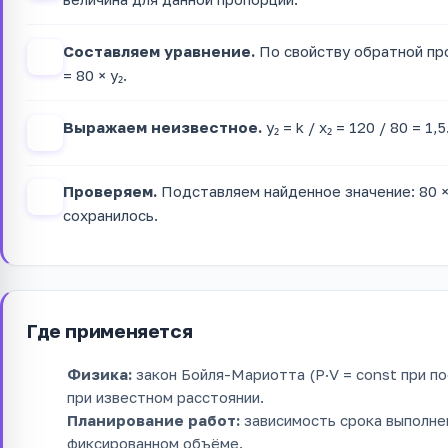
Составляем уравнение.
По свойству обратной проп
2
= 80 × y₂.
Выражаем неизвестное.
y₂ = k / x₂ = 120 / 80 = 1,
3
Проверяем.
Подставляем найденное значение: 80 × 
4
сохранилось.
Где применяется
Физика:
закон Бойля-Мариотта (P·V = const при п
при известном расстоянии.
Планирование работ:
зависимость срока выполнен
фиксированном объёме.