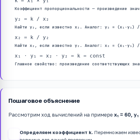
k = x₁ × y₁
Коэффициент пропорциональности — произведение знач
y₂ = k / x₂
Найти y₂, если известно x₂. Аналог: y₂ = (x₁·y₁) /
x₂ = k / y₂
Найти x₂, если известно y₂. Аналог: x₂ = (x₁·y₁) /
x₁ · y₁ = x₂ · y₂ = k = const
Главное свойство: произведение соответствующих зна
Пошаговое объяснение
Рассмотрим ход вычислений на примере
x₁ = 60, y₁
Определяем коэффициент k.
Перемножаем известн
1
величина для данной пропорции.