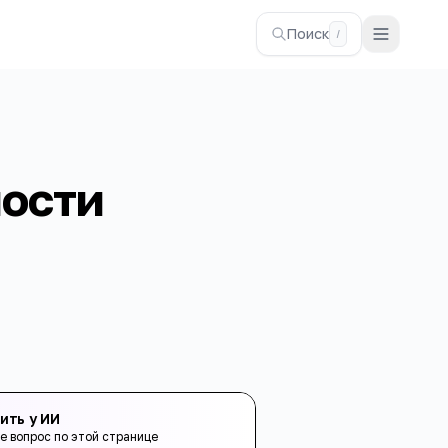
Поиск
/
ности
ить у ИИ
е вопрос по этой странице