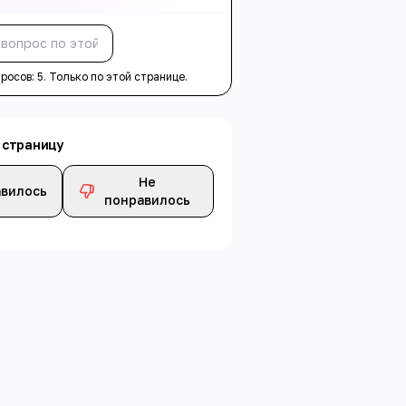
Спросить
просов:
5
. Только по этой странице.
 страницу
Не
вилось
понравилось