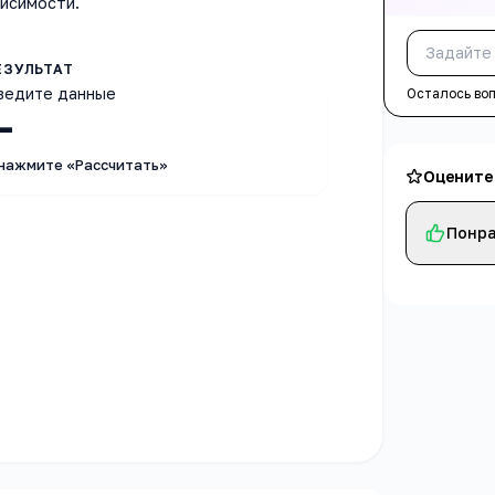
висимости.
ведите данные
Осталось во
—
 нажмите «Рассчитать»
Оцените
Понра