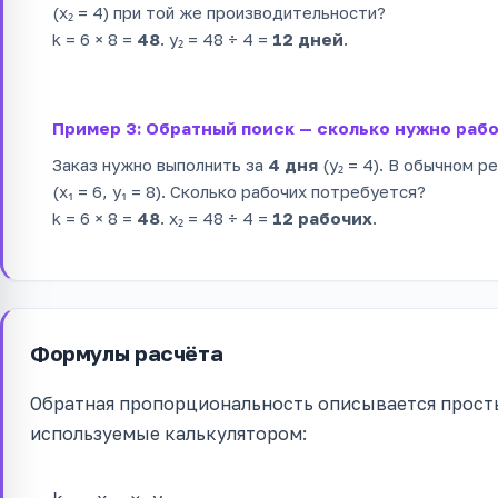
(x₂ = 4) при той же производительности?
k = 6 × 8 =
48
. y₂ = 48 ÷ 4 =
12 дней
.
Пример 3: Обратный поиск — сколько нужно раб
Заказ нужно выполнить за
4 дня
(y₂ = 4). В обычном р
(x₁ = 6, y₁ = 8). Сколько рабочих потребуется?
k = 6 × 8 =
48
. x₂ = 48 ÷ 4 =
12 рабочих
.
Формулы расчёта
Обратная пропорциональность описывается прост
используемые калькулятором: