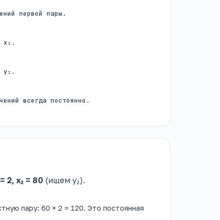
ений первой пары.
 x₂.
 y₂.
чений всегда постоянно.
 = 2, x₂ = 80
(ищем y₂).
ую пару: 60 × 2 = 120. Это постоянная