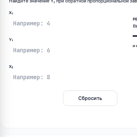
Найдите значение Y₂ при обратной пропорциональной за
X₁
В
Y₁
и
X₂
Рассчитать
Сбросить