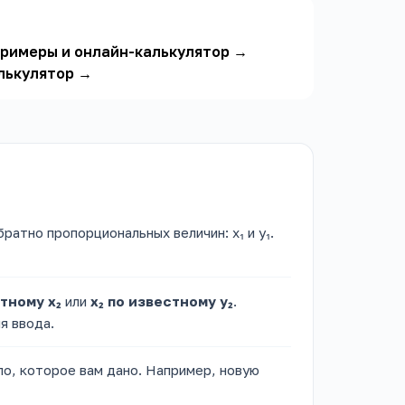
примеры и онлайн-калькулятор
→
лькулятор
→
ратно пропорциональных величин: x₁ и y₁.
стному x₂
или
x₂ по известному y₂
.
я ввода.
ло, которое вам дано. Например, новую