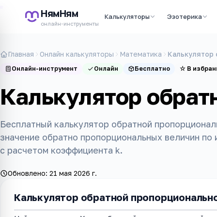
НямНям
Калькуляторы
Эзотерика
онлайн-инструменты
Главная
Онлайн калькуляторы
Математика
Калькулятор 
Онлайн-инструмент
Онлайн
Бесплатно
☆
В избран
Калькулятор обрат
Бесплатный калькулятор обратной пропорционал
значение обратно пропорциональных величин по 
с расчетом коэффициента k.
Обновлено:
21 мая 2026 г.
Калькулятор обратной пропорциональн