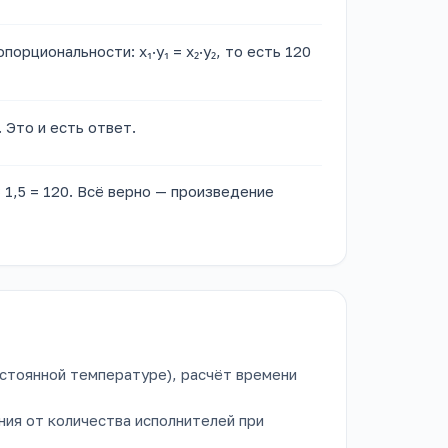
орциональности: x₁·y₁ = x₂·y₂, то есть 120
5. Это и есть ответ.
1,5 = 120. Всё верно — произведение
остоянной температуре), расчёт времени
ия от количества исполнителей при