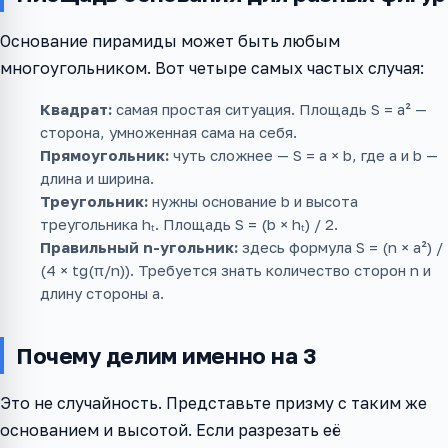
Основание пирамиды может быть любым
многоугольником. Вот четыре самых частых случая:
Квадрат:
самая простая ситуация. Площадь S = a² —
сторона, умноженная сама на себя.
Прямоугольник:
чуть сложнее — S = a × b, где a и b —
длина и ширина.
Треугольник:
нужны основание b и высота
треугольника hₜ. Площадь S = (b × hₜ) / 2.
Правильный n-угольник:
здесь формула S = (n × a²) /
(4 × tg(π/n)). Требуется знать количество сторон n и
длину стороны a.
Почему делим именно на 3
Это не случайность. Представьте призму с таким же
основанием и высотой. Если разрезать её