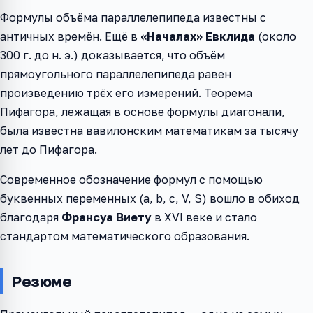
Формулы объёма параллелепипеда известны с
античных времён. Ещё в
«Началах» Евклида
(около
300 г. до н. э.) доказывается, что объём
прямоугольного параллелепипеда равен
произведению трёх его измерений. Теорема
Пифагора, лежащая в основе формулы диагонали,
была известна вавилонским математикам за тысячу
лет до Пифагора.
Современное обозначение формул с помощью
буквенных переменных (a, b, c, V, S) вошло в обиход
благодаря
Франсуа Виету
в XVI веке и стало
стандартом математического образования.
Резюме