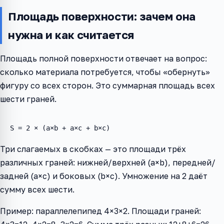
Площадь поверхности: зачем она
нужна и как считается
Площадь полной поверхности отвечает на вопрос:
сколько материала потребуется, чтобы «обернуть»
фигуру со всех сторон. Это суммарная площадь всех
шести граней.
S = 2 × (a×b + a×c + b×c)
Три слагаемых в скобках — это площади трёх
различных граней: нижней/верхней (a×b), передней/
задней (a×c) и боковых (b×c). Умножение на 2 даёт
сумму всех шести.
Пример: параллелепипед 4×3×2. Площади граней: