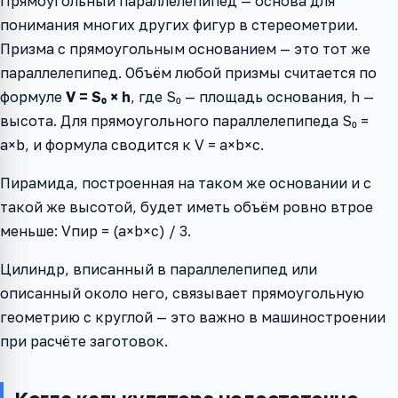
Прямоугольный параллелепипед — основа для
понимания многих других фигур в стереометрии.
Призма с прямоугольным основанием — это тот же
параллелепипед. Объём любой призмы считается по
формуле
V = S₀ × h
, где S₀ — площадь основания, h —
высота. Для прямоугольного параллелепипеда S₀ =
a×b, и формула сводится к V = a×b×c.
Пирамида, построенная на таком же основании и с
такой же высотой, будет иметь объём ровно втрое
меньше: Vпир = (a×b×c) / 3.
Цилиндр, вписанный в параллелепипед или
описанный около него, связывает прямоугольную
геометрию с круглой — это важно в машиностроении
при расчёте заготовок.