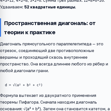
4×3=12, 4×2=8, 3×2=6. Сумма трёх разных: 12+8+6=26.
Удваиваем:
52 квадратные единицы
.
Пространственная диагональ: от
теории к практике
Диагональ прямоугольного параллелепипеда — это
отрезок, соединяющий две противоположные
вершины и проходящий сквозь внутреннее
пространство. Она всегда длиннее любого из рёбер и
любой диагонали грани.
d = √(a² + b² + c²)
Формула вытекает из двукратного применения
теоремы Пифагора. Сначала находим диагональ
основания: √(a² + b²). Затем она становится катетом, а