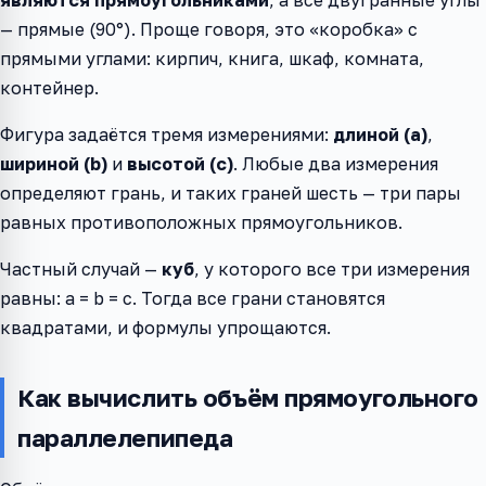
являются прямоугольниками
, а все двугранные углы
— прямые (90°). Проще говоря, это «коробка» с
прямыми углами: кирпич, книга, шкаф, комната,
контейнер.
Фигура задаётся тремя измерениями:
длиной (a)
,
шириной (b)
и
высотой (c)
. Любые два измерения
определяют грань, и таких граней шесть — три пары
равных противоположных прямоугольников.
Частный случай —
куб
, у которого все три измерения
равны: a = b = c. Тогда все грани становятся
квадратами, и формулы упрощаются.
Как вычислить объём прямоугольного
параллелепипеда