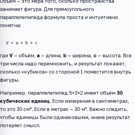
Объём — это мера того, сколько пространства
занимает фигура. Для прямоугольного
параллелепипеда формула проста и интуитивно
понятна:
V = a × b × c
где
V
— объём,
a
— длина,
b
— ширина,
c
— высота. Все
три числа надо перемножить, и результат покажет,
сколько «кубиков» со стороной 1 поместится внутрь
фигуры.
Например, параллелепипед 5×3×2 имеет объём
30
кубических единиц
. Если измерения в сантиметрах,
то это 30 см³. Если в метрах — 30 м³. Важно следить,
чтобы единицы были одинаковыми, иначе результат
потеряет смысл.