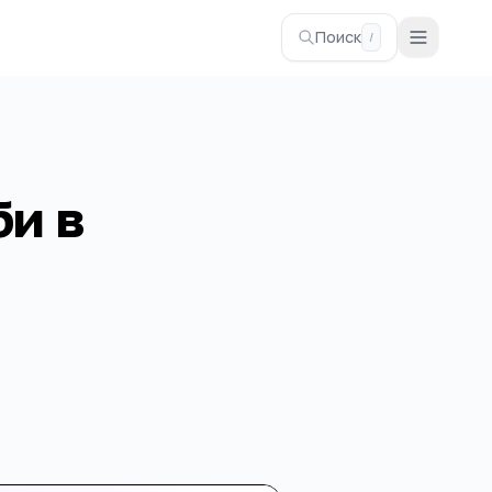
Поиск
/
би в