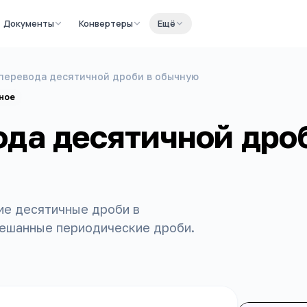
Документы
Конвертеры
Ещё
перевода десятичной дроби в обычную
ное
ода десятичной дро
ие десятичные дроби в
ешанные периодические дроби.