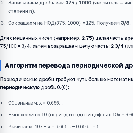
Записываем дробь как
375 / 1000
(числитель — чис
степени n).
Сокращаем на НОД(375, 1000) = 125. Получаем
3/8
.
Для смешанных чисел (например,
2.75
) целая часть вр
75/100 = 3/4, затем возвращаем целую часть:
2 3/4
(ил
Алгоритм перевода периодической д
Периодические дроби требуют чуть больше математик
периодическую
дробь 0.(6):
Обозначаем: x = 0.666...
Умножаем на 10 (период из одной цифры): 10x = 6.66
Вычитаем: 10x − x = 6.666... − 0.666... = 6