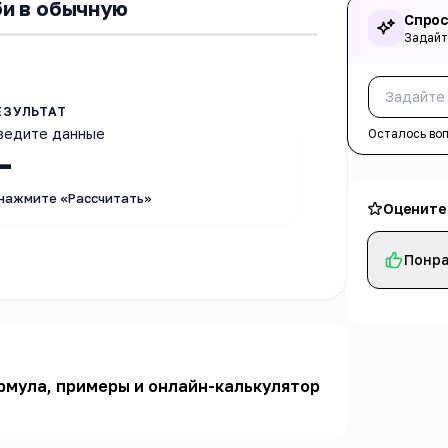
и в обычную
Спрос
Задайт
ведите данные
Осталось во
—
 нажмите «Рассчитать»
Оцените
Понра
рмула, примеры и онлайн-калькулятор