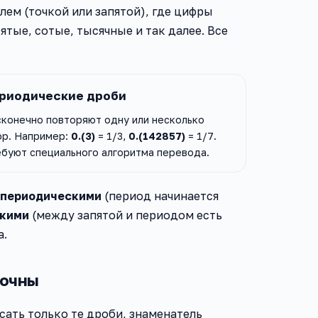
лем (точкой или запятой), где цифры
тые, сотые, тысячные и так далее. Все
риодические дроби
конечно повторяют одну или несколько
р. Например:
0.(3)
= 1/3,
0.(142857)
= 1/7.
буют специального алгоритма перевода.
 периодическими
(период начинается
скими
(между запятой и периодом есть
а.
точны
сать только те дроби, знаменатель