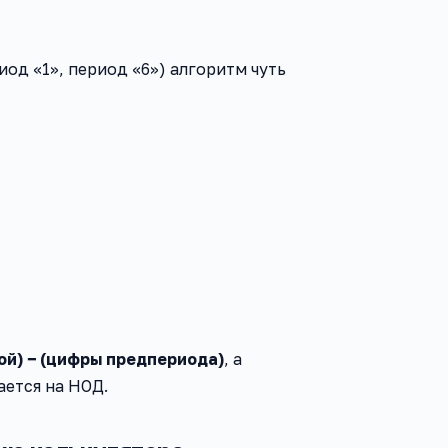
иод «1», период «6») алгоритм чуть
ой) − (цифры предпериода)
, а
ается на НОД.