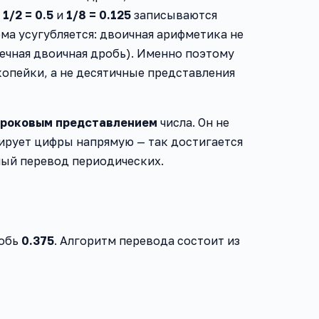
у
1/2 = 0.5
и
1/8 = 0.125
записываются
ма усугубляется: двоичная арифметика не
нечная двоичная дробь). Именно поэтому
опейки, а не десятичные представления
троковым представлением
числа. Он не
зирует цифры напрямую — так достигается
ный перевод периодических.
робь
0.375
. Алгоритм перевода состоит из