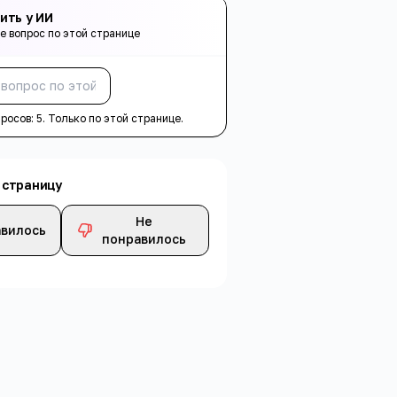
ить у ИИ
е вопрос по этой странице
Спросить
просов:
5
. Только по этой странице.
 страницу
Не
вилось
понравилось