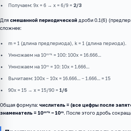
Получаем: 9x = 6 → x = 6/9 =
2/3
Для
смешанной периодической
дроби 0.1(6) (предпер
сложнее:
m = 1 (длина предпериода), k = 1 (длина периода).
Умножаем на 10ᵐ⁺ᵏ = 100: 100x = 16.666...
Умножаем на 10ᵐ = 10: 10x = 1.666...
Вычитаем: 100x − 10x = 16.666... − 1.666... = 15
90x = 15 → x = 15/90 =
1/6
Общая формула:
числитель = (все цифры после запят
знаменатель = 10ᵐ⁺ᵏ − 10ᵐ
. После этого дробь сокращ