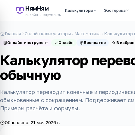
НямНям
Калькуляторы
Эзотерика
онлайн-инструменты
Главная
Онлайн калькуляторы
Математика
Калькулятор 
Онлайн-инструмент
Онлайн
Бесплатно
☆
В избран
Калькулятор перев
обычную
Калькулятор переводит конечные и периодическ
обыкновенные с сокращением. Поддерживает см
Примеры расчёта и формулы.
Обновлено:
21 мая 2026 г.