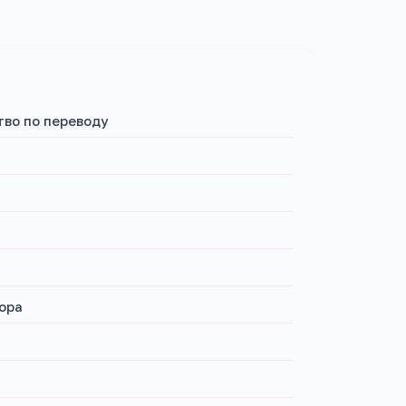
тво по переводу
ора