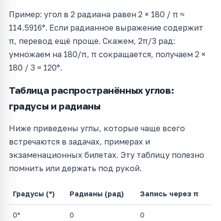
Пример: угол в 2 радиана равен 2 × 180 / π ≈
114.5916°. Если радианное выражение содержит
π, перевод ещё проще. Скажем, 2π/3 рад:
умножаем на 180/π, π сокращается, получаем 2 ×
180 / 3 = 120°.
Таблица распространённых углов:
градусы и радианы
Ниже приведены углы, которые чаще всего
встречаются в задачах, примерах и
экзаменационных билетах. Эту таблицу полезно
помнить или держать под рукой.
Градусы (°)
Радианы (рад)
Запись через π
0°
0
0