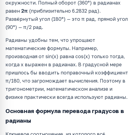
окружности. Полный оборот (360°) в радианах
равен
2π
(приблизительно 6.2832 рад).
Развёрнутый угол (180°) — это π рад, прямой угол
(90°) — π/2 рад.
Радианы удобны тем, что упрощают
математические формулы. Например,
производная от sin(x) равна cos(x) только тогда,
когда x выражен в радианах. В градусной мере
пришлось бы вводить поправочный коэффициент
π/180, что загромождает вычисления. Поэтому в
тригонометрии, математическом анализе и
физике практически всегда используют радианы.
Основная формула перевода градусов в
радианы
Ключевое соотношение, из которого всё