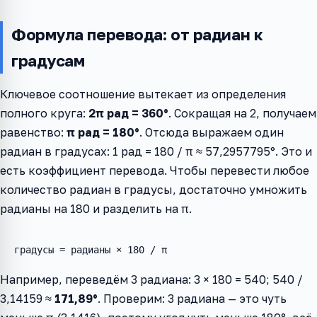
Формула перевода: от радиан к
градусам
Ключевое соотношение вытекает из определения
полного круга:
2π рад = 360°
. Сокращая на 2, получаем
равенство:
π рад = 180°
. Отсюда выражаем один
радиан в градусах: 1 рад = 180 / π ≈ 57,2957795°. Это и
есть коэффициент перевода. Чтобы перевести любое
количество радиан в градусы, достаточно умножить
радианы на 180 и разделить на π.
градусы = радианы × 180 / π
Например, переведём 3 радиана: 3 × 180 = 540; 540 /
3,14159 ≈
171,89°
. Проверим: 3 радиана — это чуть