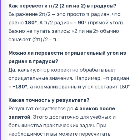
Как перевести π/2 (2 пи на 2) в градусы?
Выражение 2π/2 — это просто π радиан, что
равно
180°
. А π/2 радиан =
90°
(прямой угол).
Важно не путать запись: «2 пи на 2» обычно
означает (2π)/2 = π.
Можно ли перевести отрицательный угол из
радиан в градусы?
Да, калькулятор корректно обрабатывает
отрицательные значения. Например, −π радиан
=
−180°
, а нормализованный угол составит 180°.
Какая точность у результата?
Результат округляется до
4 знаков после
запятой
. Этого достаточно для учебных и
большинства практических задач. При
необходимости вы можете пересчитать