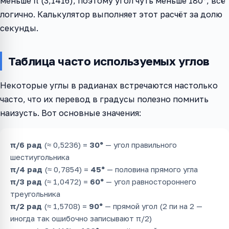
меньше π (3,1416), поэтому угол чуть меньше 180°, всё
логично. Калькулятор выполняет этот расчёт за долю
секунды.
Таблица часто используемых углов
Некоторые углы в радианах встречаются настолько
часто, что их перевод в градусы полезно помнить
наизусть. Вот основные значения:
π/6 рад
(≈ 0,5236) =
30°
— угол правильного
шестиугольника
π/4 рад
(≈ 0,7854) =
45°
— половина прямого угла
π/3 рад
(≈ 1,0472) =
60°
— угол равностороннего
треугольника
π/2 рад
(≈ 1,5708) =
90°
— прямой угол (2 пи на 2 —
иногда так ошибочно записывают π/2)