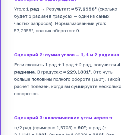
Угол:
1 рад
→ Результат:
≈ 57,2958°
(сколько
будет 1 радиан в градусах — один из самых
частых запросов). Нормализованный угол:
57,2958°, полных оборотов: 0.
Сценарий 2: сумма углов — 1, 1 и 2 радиана
Если сложить 1 рад + 1 рад + 2 рад, получится
4
радиана
. В градусах:
≈ 229,1831°
. Это чуть
больше половины полного оборота (180°). Такой
расчёт полезен, когда вы суммируете несколько
поворотов.
Сценарий 3: классические углы через π
π/2 рад (примерно 1,5708) =
90°
; π рад (≈
3,1416) =
180°
; 2π рад (≈ 6,2832) =
360°
. Это