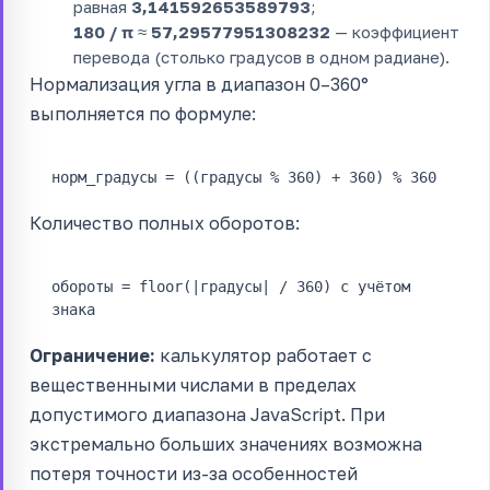
равная
3,141592653589793
;
180 / π
≈
57,29577951308232
— коэффициент
перевода (столько градусов в одном радиане).
Нормализация угла в диапазон 0–360°
выполняется по формуле:
норм_градусы = ((градусы % 360) + 360) % 360
Количество полных оборотов:
обороты = floor(|градусы| / 360) с учётом
знака
Ограничение:
калькулятор работает с
вещественными числами в пределах
допустимого диапазона JavaScript. При
экстремально больших значениях возможна
потеря точности из-за особенностей