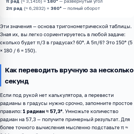
π рад
(≈ 3,1416) =
180°
— развёрнутый угол
2π рад
(≈ 6,2832) =
360°
— полный оборот
Эти значения — основа тригонометрической таблицы.
Зная их, вы легко сориентируетесь в любой задаче:
сколько будет π/3 в градусах? 60°. А 5π/6? Это 150° (5
× 180 / 6 = 150).
Как переводить вручную за несколько
секунд
Если под рукой нет калькулятора, а перевести
радианы в градусы нужно срочно, запомните простое
правило:
1 радиан ≈ 57,3°
. Умножьте количество
радиан на 57,3 — получите примерный результат. Для
более точного вычисления мысленно подставьте π ≈