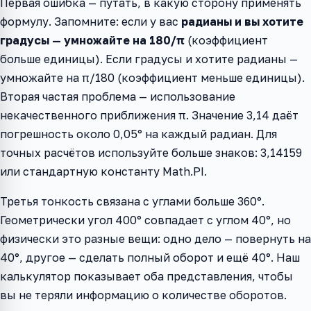
Первая ошибка — путать, в какую сторону применять
формулу. Запомните: если у вас
радианы и вы хотите
градусы — умножайте на 180/π
(коэффициент
больше единицы). Если градусы и хотите радианы —
умножайте на π/180 (коэффициент меньше единицы).
Вторая частая проблема — использование
некачественного приближения π. Значение 3,14 даёт
погрешность около 0,05° на каждый радиан. Для
точных расчётов используйте больше знаков: 3,14159
или стандартную константу Math.PI.
Третья тонкость связана с углами больше 360°.
Геометрически угол 400° совпадает с углом 40°, но
физически это разные вещи: одно дело — повернуть на
40°, другое — сделать полный оборот и ещё 40°. Наш
калькулятор показывает оба представления, чтобы
вы не теряли информацию о количестве оборотов.