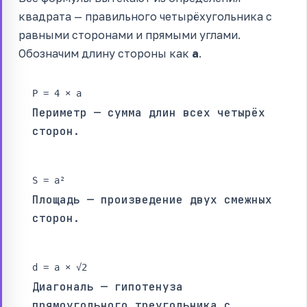
квадрата — правильного четырёхугольника с
равными сторонами и прямыми углами.
Обозначим длину стороны как
a
.
P = 4 × a
Периметр — сумма длин всех четырёх
сторон.
S = a²
Площадь — произведение двух смежных
сторон.
d = a × √2
Диагональ — гипотенуза
прямоугольного треугольника с