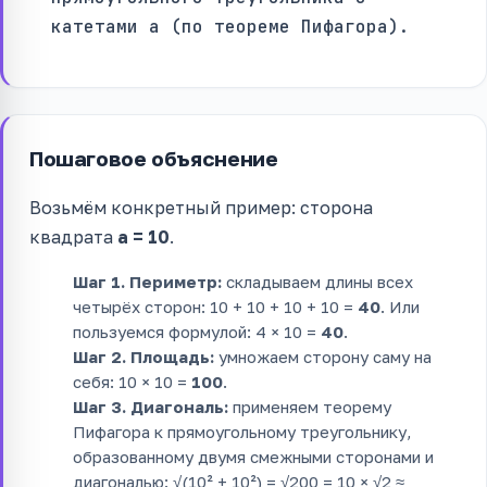
катетами a (по теореме Пифагора).
Пошаговое объяснение
Возьмём конкретный пример: сторона
квадрата
a = 10
.
Шаг 1. Периметр:
складываем длины всех
четырёх сторон: 10 + 10 + 10 + 10 =
40
. Или
пользуемся формулой: 4 × 10 =
40
.
Шаг 2. Площадь:
умножаем сторону саму на
себя: 10 × 10 =
100
.
Шаг 3. Диагональ:
применяем теорему
Пифагора к прямоугольному треугольнику,
образованному двумя смежными сторонами и
диагональю: √(10² + 10²) = √200 = 10 × √2 ≈