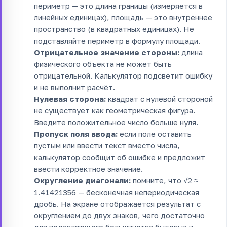
периметр — это длина границы (измеряется в
линейных единицах), площадь — это внутреннее
пространство (в квадратных единицах). Не
подставляйте периметр в формулу площади.
Отрицательное значение стороны:
длина
физического объекта не может быть
отрицательной. Калькулятор подсветит ошибку
и не выполнит расчёт.
Нулевая сторона:
квадрат с нулевой стороной
не существует как геометрическая фигура.
Введите положительное число больше нуля.
Пропуск поля ввода:
если поле оставить
пустым или ввести текст вместо числа,
калькулятор сообщит об ошибке и предложит
ввести корректное значение.
Округление диагонали:
помните, что √2 ≈
1.41421356 — бесконечная непериодическая
дробь. На экране отображается результат с
округлением до двух знаков, чего достаточно
для подавляющего большинства бытовых и